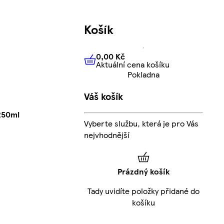
Košík
0,00 Kč
Aktuální cena košíku
0,00 Kč
Aktuální cena košíku
Pokladna
Váš košík
250ml
Vyberte službu, která je pro Vás
nejvhodnější
Prázdný košík
Tady uvidíte položky přidané do
košíku