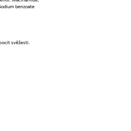
, Sodium benzoate
pocit svěžesti.