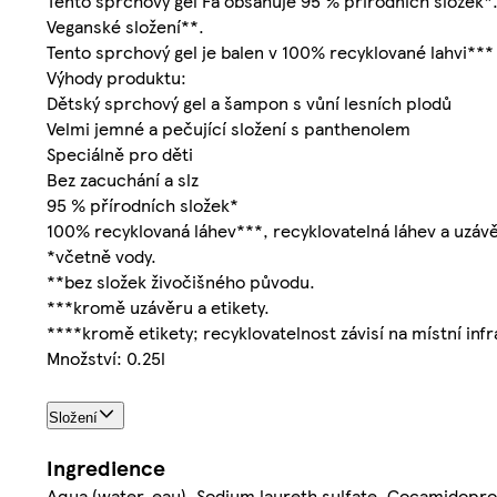
Tento sprchový gel Fa obsahuje 95 % přírodních složek*
Veganské složení**.
Tento sprchový gel je balen v 100% recyklované lahvi*** 
Výhody produktu:
Dětský sprchový gel a šampon s vůní lesních plodů
Velmi jemné a pečující složení s panthenolem
Speciálně pro děti
Bez zacuchání a slz
95 % přírodních složek*
100% recyklovaná láhev***, recyklovatelná láhev a uzáv
*včetně vody.
**bez složek živočišného původu.
***kromě uzávěru a etikety.
****kromě etikety; recyklovatelnost závisí na místní inf
Množství: 0.25l
Složení
Ingredience
Aqua (water, eau), Sodium laureth sulfate, Cocamidopro