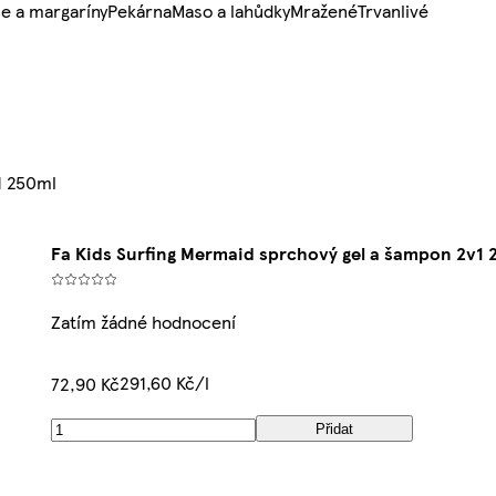
e a margaríny
Pekárna
Maso a lahůdky
Mražené
Trvanlivé
1 250ml
Fa Kids Surfing Mermaid sprchový gel a šampon 2v1 
Zatím žádné hodnocení
291,60 Kč/l
72,90 Kč
Přidat