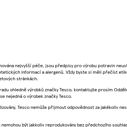
nována nejvyšší péče, jsou předpisy pro výrobu potravin neust
etetických informací a alergenů. Vždy byste si měli přečíst eti
etových stránkách.
 radu ohledně výrobků značky Tesco, kontaktujte prosím Odděl
se nejedná o výrobek značky Tesco.
ualizovány, Tesco nemůže přijmout odpovědnost za jakékoliv ne
a nemohou být jakkoliv reprodukovány bez předchozího souhla