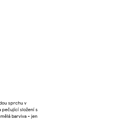
ždou sprchu v
 pečující složení s
mělá barviva - jen