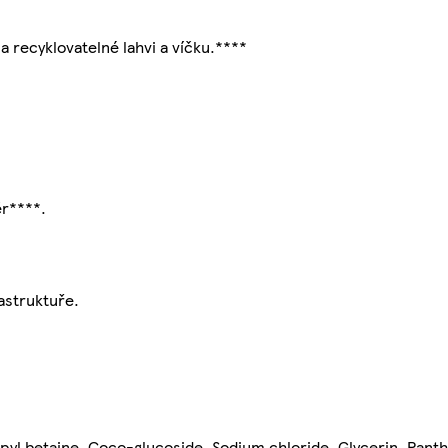
.
a recyklovatelné lahvi a víčku.****
ěr****.
rastruktuře.
pyl betaine, Coco-glucoside, Sodium chloride, Glycerin, Pant