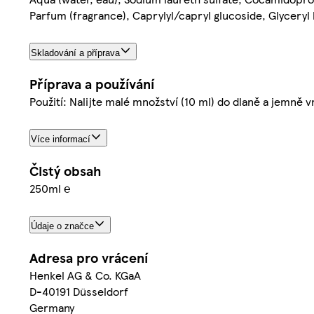
Parfum (fragrance), Caprylyl/capryl glucoside, Glyceryl
Skladování a příprava
Příprava a používání
Použití: Nalijte malé množství (10 ml) do dlaně a jemně 
Více informací
Čistý obsah
250ml ℮
Údaje o značce
Adresa pro vrácení
Henkel AG & Co. KGaA
D-40191 Düsseldorf
Germany