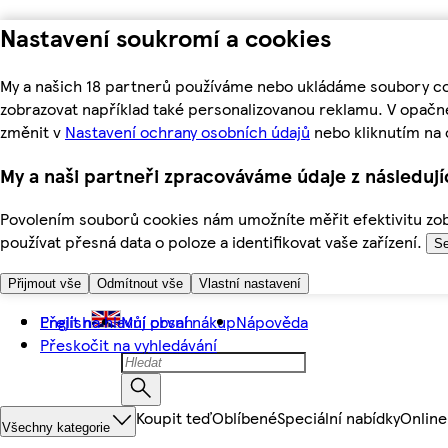
Nastavení soukromí a cookies
My a našich 18 partnerů používáme nebo ukládáme soubory coo
zobrazovat například také personalizovanou reklamu. V opačn
změnit v
Nastavení ochrany osobních údajů
nebo kliknutím na 
My a naši partneři zpracováváme údaje z následuj
Povolením souborů cookies nám umožníte měřit efektivitu zobr
používat přesná data o poloze a identifikovat vaše zařízení.
Se
Přijmout vše
Odmítnout vše
Vlastní nastavení
Přejít na hlavní obsah
English
Můj první nákup
Nápověda
Přeskočit na vyhledávání
Koupit teď
Oblíbené
Speciální nabídky
Online
Všechny kategorie