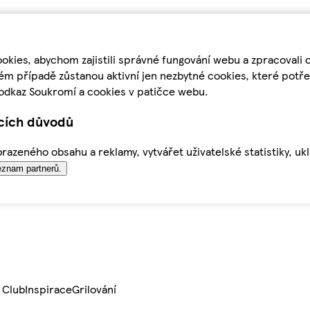
kies, abychom zajistili správné fungování webu a zpracovali 
ém případě zůstanou aktivní jen nezbytné cookies, které pot
odkaz Soukromí a cookies v patičce webu.
ících důvodů
azeného obsahu a reklamy, vytvářet uživatelské statistiky, uk
znam partnerů.
 Club
Inspirace
Grilování