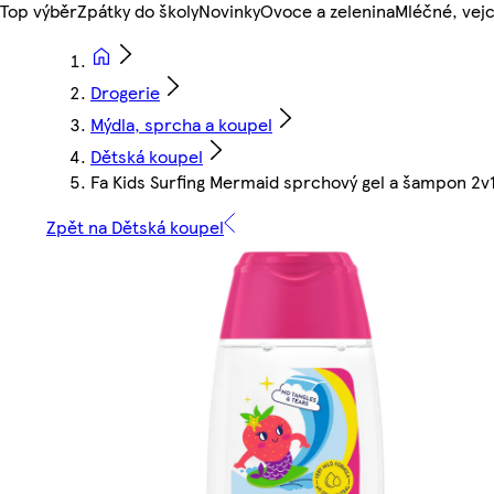
Top výběr
Zpátky do školy
Novinky
Ovoce a zelenina
Mléčné, vejc
Drogerie
Mýdla, sprcha a koupel
Dětská koupel
Fa Kids Surfing Mermaid sprchový gel a šampon 2v
Zpět na Dětská koupel