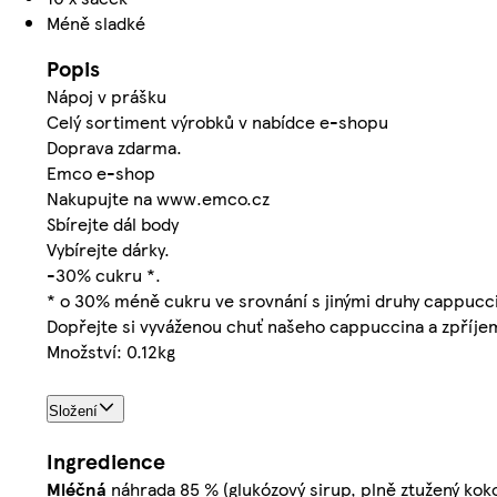
Méně sladké
Popis
Nápoj v prášku
Celý sortiment výrobků v nabídce e-shopu
Doprava zdarma.
Emco e-shop
Nakupujte na www.emco.cz
Sbírejte dál body
Vybírejte dárky.
-30% cukru *.
* o 30% méně cukru ve srovnání s jinými druhy cappucc
Dopřejte si vyváženou chuť našeho cappuccina a zpříje
Množství: 0.12kg
Složení
Ingredience
Mléčná
náhrada 85 % (glukózový sirup, plně ztužený ko