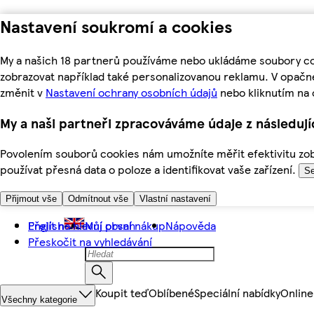
Nastavení soukromí a cookies
My a našich 18 partnerů používáme nebo ukládáme soubory coo
zobrazovat například také personalizovanou reklamu. V opačn
změnit v
Nastavení ochrany osobních údajů
nebo kliknutím na 
My a naši partneři zpracováváme údaje z následuj
Povolením souborů cookies nám umožníte měřit efektivitu zobr
používat přesná data o poloze a identifikovat vaše zařízení.
Se
Přijmout vše
Odmítnout vše
Vlastní nastavení
Přejít na hlavní obsah
English
Můj první nákup
Nápověda
Přeskočit na vyhledávání
Koupit teď
Oblíbené
Speciální nabídky
Online
Všechny kategorie