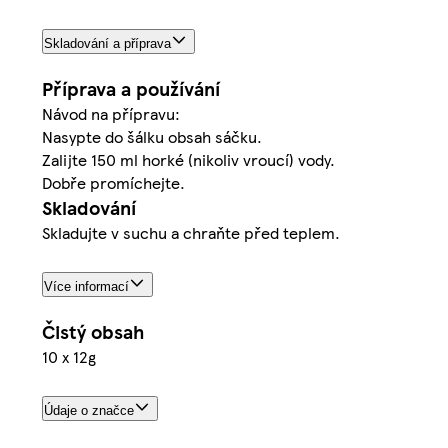
Skladování a příprava
Příprava a používání
Návod na přípravu:
Nasypte do šálku obsah sáčku.
Zalijte 150 ml horké (nikoliv vroucí) vody.
Dobře promíchejte.
Skladování
Skladujte v suchu a chraňte před teplem.
Více informací
Čistý obsah
10 x 12g
Údaje o značce