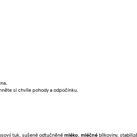
ina.
mněte si chvíle pohody a odpočinku.
kosový tuk, sušené odtučněné
mléko
,
mléčné
bílkoviny, stabiliz