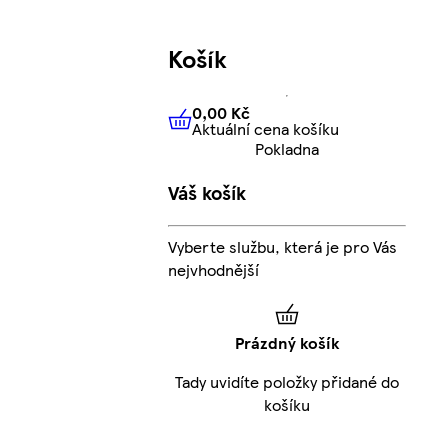
Košík
0,00 Kč
Aktuální cena košíku
0,00 Kč
Aktuální cena košíku
Pokladna
Váš košík
Vyberte službu, která je pro Vás
nejvhodnější
Prázdný košík
Tady uvidíte položky přidané do
košíku