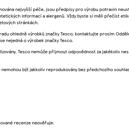
nována nejvyšší péče, jsou předpisy pro výrobu potravin neust
etetických informací a alergenů. Vždy byste si měli přečíst eti
etových stránkách.
 radu ohledně výrobků značky Tesco, kontaktujte prosím Odděl
se nejedná o výrobek značky Tesco.
ualizovány, Tesco nemůže přijmout odpovědnost za jakékoliv ne
a nemohou být jakkoliv reprodukovány bez předchozího souhla
ikované recenze neověřuje.