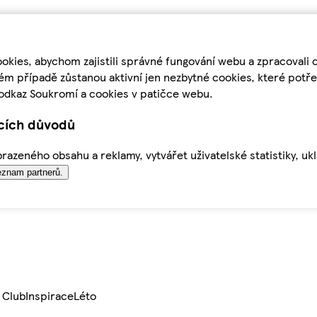
kies, abychom zajistili správné fungování webu a zpracovali 
ém případě zůstanou aktivní jen nezbytné cookies, které pot
odkaz Soukromí a cookies v patičce webu.
ících důvodů
azeného obsahu a reklamy, vytvářet uživatelské statistiky, uk
znam partnerů.
 Club
Inspirace
Léto