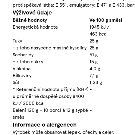
protispékavá látka: E 551, emulgátory: E 471 a E 433, barv
Výživové údaje
Běžné hodnoty
Ve 100 g směsi
Energetická hodnota
1945 kJ /
-
463 kcal
Tuky
25 g
- z toho nasycené mastné kyseliny
25 g
Sacharidy
51 g
- z toho cukry
15 g
Vláknina
4,0 g
Bílkoviny
7,1 g
Sůl
1,33 g
* Referenční hodnota příjmu (RHP)
-
u průměrné dospělé osoby 8400
kJ / 2000 kcal
Balení 120 g = 10 porcí á 12 g sypké
-
směsi
Informace o alergenech
Výrobek může obsahovat lepek, ořechy a celer.