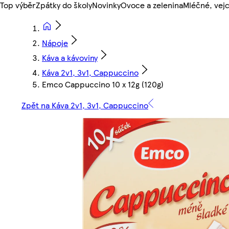
Top výběr
Zpátky do školy
Novinky
Ovoce a zelenina
Mléčné, vejc
Nápoje
Káva a kávoviny
Káva 2v1, 3v1, Cappuccino
Emco Cappuccino 10 x 12g (120g)
Zpět na Káva 2v1, 3v1, Cappuccino