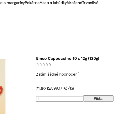
e a margaríny
Pekárna
Maso a lahůdky
Mražené
Trvanlivé
Emco Cappuccino 10 x 12g (120g)
Zatím žádné hodnocení
599,17 Kč/kg
71,90 Kč
Přidat