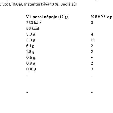
ivo: E 160a), Instantní káva 13 %, Jedlá sůl
V 1 porci nápoje (12 g)
% RHP * v p
233 kJ /
3
56 kcal
3,0 g
4
3,0 g
15
6,1 g
2
1,8 g
2
0,5 g
-
0,9 g
2
0,16 g
3
-
-
-
-