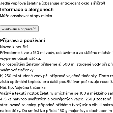
Jedlá vepřová želatina (obsahuje antioxidant
oxid siřičitý
)
Informace o alergenech
Může obsahovat stopy mléka.
Skladování a příprava
Příprava a používání
Návod k použití
Přivedeme k varu 150 ml vody, odstavíme a za stálého míchání
vsypeme obsah sáčku.
Po rozpuštění želatiny přilijeme a) 500 ml studené vody při př
salámové tlačenky
b) 250 ml studené vody při přípravě vaječné tlačenky. Tímto r
získá optimální teplotu pro další použití (var poškozuje rosol!)
Náš tip: Vaječná tlačenka
Vlažný a tekutý roztok želatiny smícháme se 100 g měkkého sa
4-5 ks natvrdo uvařených a pokrájených vajec, 250 g zcezené
sterilované zeleniny, případně přidáme tvrdý sýr a cibuli nakr
na kostičky. Do směsi lze přidat 150 g majonézy s dochucením 