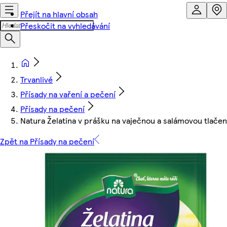
Přejít na hlavní obsah
Přeskočit na vyhledávání
Trvanlivé
Přísady na vaření a pečení
Přísady na pečení
Natura Želatina v prášku na vaječnou a salámovou tlače
Zpět na Přísady na pečení