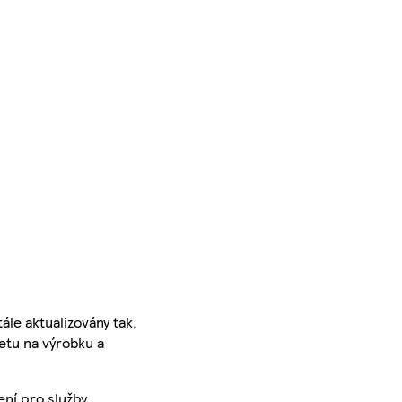
ále aktualizovány tak,
ketu na výrobku a
ení pro služby