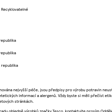
. Recyklovatelné
republika
republika
á republika
nována nejvyšší péče, jsou předpisy pro výrobu potravin neust
etetických informací a alergenů. Vždy byste si měli přečíst eti
etových stránkách.
 radu ohledně výrobků značky Tesco, kontaktujte prosím Odděl