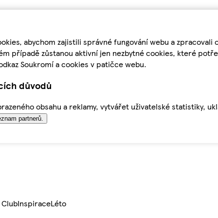
kies, abychom zajistili správné fungování webu a zpracovali 
ém případě zůstanou aktivní jen nezbytné cookies, které pot
odkaz Soukromí a cookies v patičce webu.
ících důvodů
azeného obsahu a reklamy, vytvářet uživatelské statistiky, uk
znam partnerů.
 Club
Inspirace
Léto