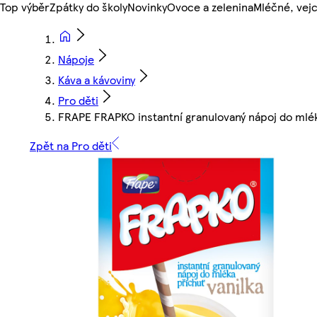
Top výběr
Zpátky do školy
Novinky
Ovoce a zelenina
Mléčné, vejc
Nápoje
Káva a kávoviny
Pro děti
FRAPE FRAPKO instantní granulovaný nápoj do mlék
Zpět na Pro děti