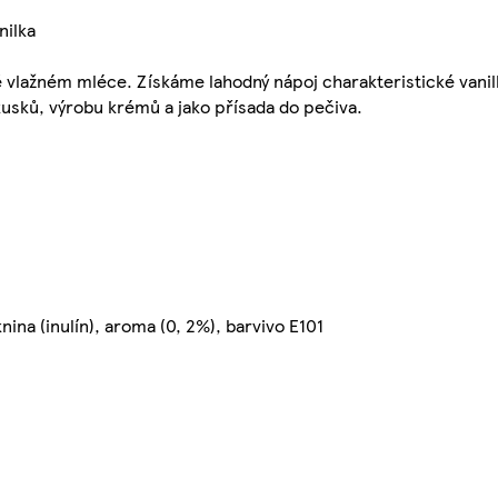
nilka
 vlažném mléce. Získáme lahodný nápoj charakteristické vanil
kusků, výrobu krémů a jako přísada do pečiva.
nina (inulín), aroma (0, 2%), barvivo E101