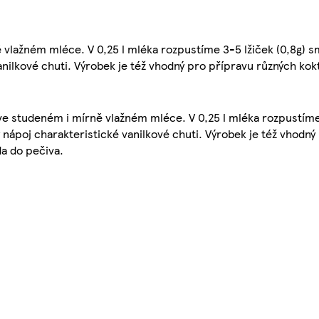
 vlažném mléce. V 0,25 l mléka rozpustíme 3-5 lžiček (0,8g) sm
ilkové chuti. Výrobek je též vhodný pro přípravu různých kokt
ve studeném i mírně vlažném mléce. V 0,25 l mléka rozpustíme 
nápoj charakteristické vanilkové chuti. Výrobek je též vhodný
da do pečiva.