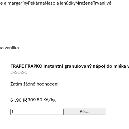
e a margaríny
Pekárna
Maso a lahůdky
Mražené
Trvanlivé
a vanilka
FRAPE FRAPKO instantní granulovaný nápoj do mléka v
Zatím žádné hodnocení
309,50 Kč/kg
61,90 Kč
Přidat