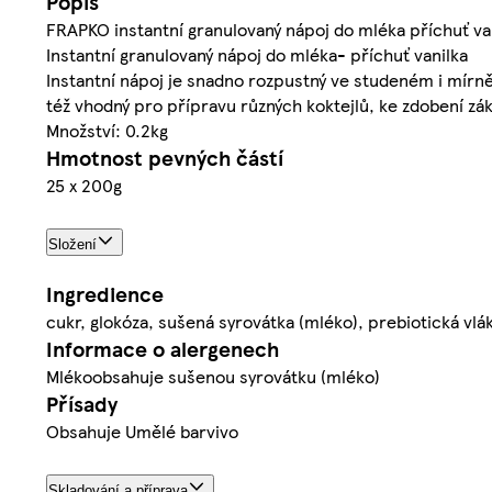
Popis
FRAPKO instantní granulovaný nápoj do mléka příchuť va
Instantní granulovaný nápoj do mléka- příchuť vanilka
Instantní nápoj je snadno rozpustný ve studeném i mírně
též vhodný pro přípravu různých koktejlů, ke zdobení zá
Množství: 0.2kg
Hmotnost pevných částí
25 x 200g
Složení
Ingredience
cukr, glokóza, sušená syrovátka (mléko), prebiotická vlák
Informace o alergenech
Mlékoobsahuje sušenou syrovátku (mléko)
Přísady
Obsahuje Umělé barvivo
Skladování a příprava