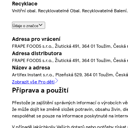
Recyklace
Vnitřní obal. Recyklovatelné Obal. Recyklovatelné Balení
Údaje o značce
Adresa pro vrácení
FRAPE FOODS s.r.o., Žlutická 491, 364 01 Toužim, Česká 
Adresa distributora
FRAPE FOODS s.r.o., Žlutická 491, 364 01 Toužim, Česká 
Název a adresa
Artifex Instant s.r.o., Plzeňská 529, 364 01 Toužim, Česk
Zobrazit vše Pro děti
Příprava a použití
Přestože je zajištění správných informací o výrobcích vě
že může dojít ke změně složek potravin, obsahu živin, di
nespoléhat se pouze na informace poskytnuté na intern
V případě jakýchkoliv Vašich dotazů nebo potřeby získat