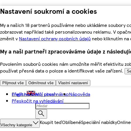
Nastavení soukromí a cookies
My a našich 18 partnerů používáme nebo ukládáme soubory coo
zobrazovat například také personalizovanou reklamu. V opačn
změnit v
Nastavení ochrany osobních údajů
nebo kliknutím na 
My a naši partneři zpracováváme údaje z následuj
Povolením souborů cookies nám umožníte měřit efektivitu zobr
používat přesná data o poloze a identifikovat vaše zařízení.
Se
Přijmout vše
Odmítnout vše
Vlastní nastavení
Přejít na hlavní obsah
English
Můj první nákup
Nápověda
Přeskočit na vyhledávání
Koupit teď
Oblíbené
Speciální nabídky
Online
Všechny kategorie