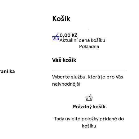
Košík
0,00 Kč
Aktuální cena košíku
0,00 Kč
Aktuální cena košíku
Pokladna
Váš košík
anilka
Vyberte službu, která je pro Vás
nejvhodnější
Prázdný košík
Tady uvidíte položky přidané do
košíku