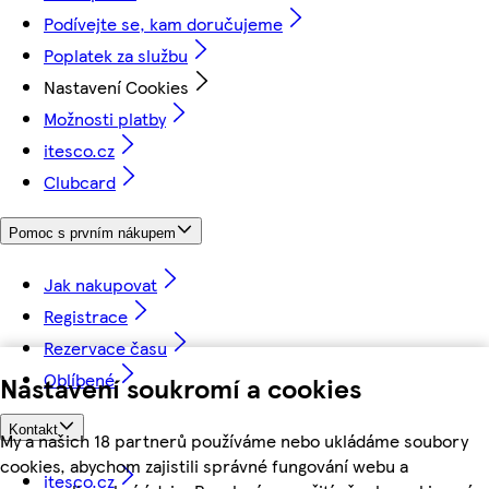
Podívejte se, kam doručujeme
Poplatek za službu
Nastavení Cookies
Možnosti platby
itesco.cz
Clubcard
Pomoc s prvním nákupem
Jak nakupovat
Registrace
Rezervace času
Oblíbené
Nastavení soukromí a cookies
Kontakt
My a našich 18 partnerů používáme nebo ukládáme soubory
cookies, abychom zajistili správné fungování webu a
itesco.cz