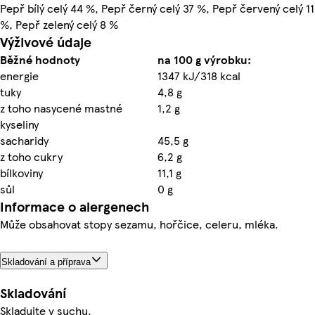
Pepř bílý celý 44 %, Pepř černý celý 37 %, Pepř červený celý 11
%, Pepř zelený celý 8 %
Výživové údaje
Běžné hodnoty
na 100 g výrobku:
energie
1347 kJ/318 kcal
tuky
4,8 g
z toho nasycené mastné
1,2 g
kyseliny
sacharidy
45,5 g
z toho cukry
6,2 g
bílkoviny
11,1 g
sůl
0 g
Informace o alergenech
Může obsahovat stopy sezamu, hořčice, celeru, mléka.
Skladování a příprava
Skladování
Skladujte v suchu.