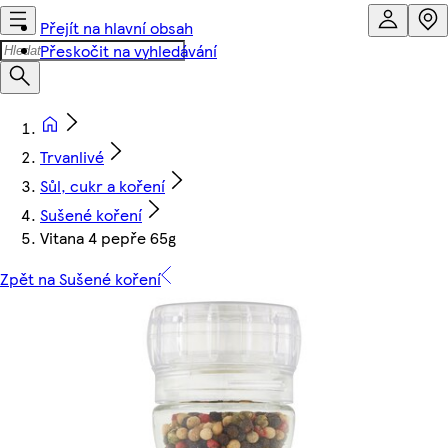
Přejít na hlavní obsah
Přeskočit na vyhledávání
Trvanlivé
Sůl, cukr a koření
Sušené koření
Vitana 4 pepře 65g
Zpět na Sušené koření