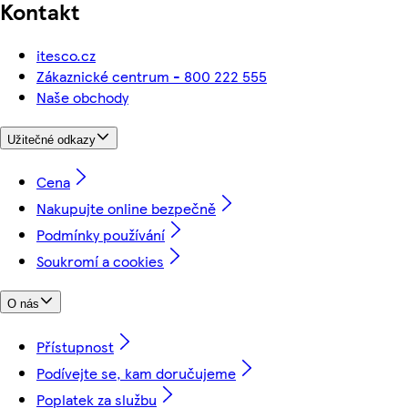
Kontakt
itesco.cz
Zákaznické centrum - 800 222 555
Naše obchody
Užitečné odkazy
Cena
Nakupujte online bezpečně
Podmínky používání
Soukromí a cookies
O nás
Přístupnost
Podívejte se, kam doručujeme
Poplatek za službu