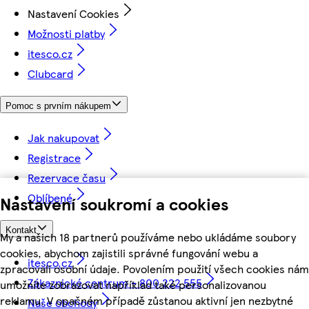
Nastavení Cookies
Možnosti platby
itesco.cz
Clubcard
Pomoc s prvním nákupem
Jak nakupovat
Registrace
Rezervace času
Oblíbené
Nastavení soukromí a cookies
Kontakt
My a našich 18 partnerů používáme nebo ukládáme soubory
cookies, abychom zajistili správné fungování webu a
itesco.cz
zpracovali osobní údaje. Povolením použití všech cookies nám
Zákaznické centrum - 800 222 555
umožníte zobrazovat například také personalizovanou
reklamu. V opačném případě zůstanou aktivní jen nezbytné
Naše obchody