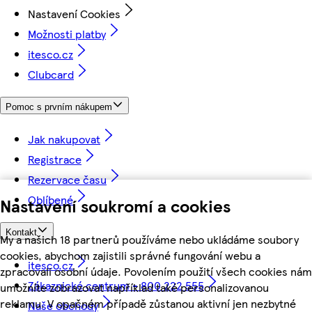
Nastavení Cookies
Možnosti platby
itesco.cz
Clubcard
Pomoc s prvním nákupem
Jak nakupovat
Registrace
Rezervace času
Oblíbené
Nastavení soukromí a cookies
Kontakt
My a našich 18 partnerů používáme nebo ukládáme soubory
cookies, abychom zajistili správné fungování webu a
itesco.cz
zpracovali osobní údaje. Povolením použití všech cookies nám
Zákaznické centrum - 800 222 555
umožníte zobrazovat například také personalizovanou
reklamu. V opačném případě zůstanou aktivní jen nezbytné
Naše obchody