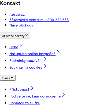
Kontakt
itesco.cz
Zákaznické centrum - 800 222 555
Naše obchody
Užitečné odkazy
Cena
Nakupujte online bezpečně
Podmínky používání
Soukromí a cookies
O nás
Přístupnost
Podívejte se, kam doručujeme
Poplatek za službu