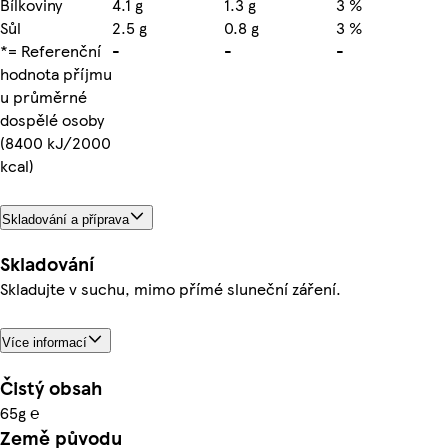
Bílkoviny
4.1 g
1.3 g
3 %
Sůl
2.5 g
0.8 g
3 %
*= Referenční
-
-
-
hodnota příjmu
u průměrné
dospělé osoby
(8400 kJ/2000
kcal)
Skladování a příprava
Skladování
Skladujte v suchu, mimo přímé sluneční záření.
Více informací
Čistý obsah
65g ℮
Země původu