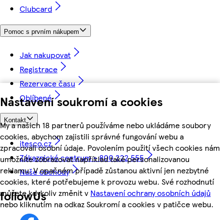
Clubcard
Pomoc s prvním nákupem
Jak nakupovat
Registrace
Rezervace času
Oblíbené
Nastavení soukromí a cookies
Kontakt
My a našich 18 partnerů používáme nebo ukládáme soubory
cookies, abychom zajistili správné fungování webu a
itesco.cz
zpracovali osobní údaje. Povolením použití všech cookies nám
Zákaznické centrum - 800 222 555
umožníte zobrazovat například také personalizovanou
reklamu. V opačném případě zůstanou aktivní jen nezbytné
Naše obchody
cookies, které potřebujeme k provozu webu. Své rozhodnutí
můžete kdykoliv změnit v
Nastavení ochrany osobních údajů
followUs
nebo kliknutím na odkaz Soukromí a cookies v patičce webu.