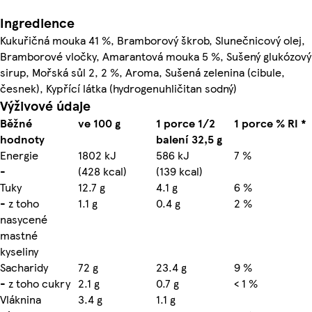
Ingredience
Kukuřičná mouka 41 %, Bramborový škrob, Slunečnicový olej,
Bramborové vločky, Amarantová mouka 5 %, Sušený glukózový
sirup, Mořská sůl 2, 2 %, Aroma, Sušená zelenina (cibule,
česnek), Kypřící látka (hydrogenuhličitan sodný)
Výživové údaje
Běžné
ve 100 g
1 porce 1/2
1 porce % RI *
hodnoty
balení 32,5 g
Energie
1802 kJ
586 kJ
7 %
-
(428 kcal)
(139 kcal)
Tuky
12.7 g
4.1 g
6 %
- z toho
1.1 g
0.4 g
2 %
nasycené
mastné
kyseliny
Sacharidy
72 g
23.4 g
9 %
- z toho cukry
2.1 g
0.7 g
< 1 %
Vláknina
3.4 g
1.1 g