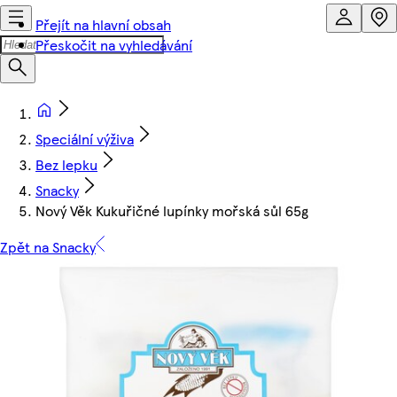
Přejít na hlavní obsah
Přeskočit na vyhledávání
Speciální výživa
Bez lepku
Snacky
Nový Věk Kukuřičné lupínky mořská sůl 65g
Zpět na Snacky