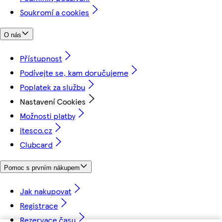
Soukromí a cookies
O nás
Přístupnost
Podívejte se, kam doručujeme
Poplatek za službu
Nastavení Cookies
Možnosti platby
itesco.cz
Clubcard
Pomoc s prvním nákupem
Jak nakupovat
Registrace
Rezervace času