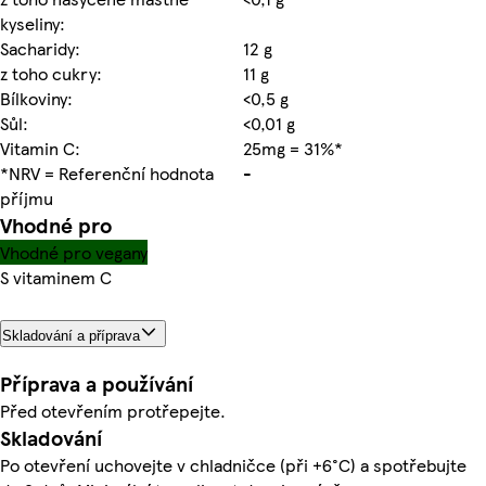
kyseliny:
Sacharidy:
12 g
z toho cukry:
11 g
Bílkoviny:
<0,5 g
Sůl:
<0,01 g
Vitamin C:
25mg = 31%*
*NRV = Referenční hodnota
-
příjmu
Vhodné pro
Vhodné pro vegany
S vitaminem C
Skladování a příprava
Příprava a používání
Před otevřením protřepejte.
Skladování
Po otevření uchovejte v chladničce (při +6°C) a spotřebujte