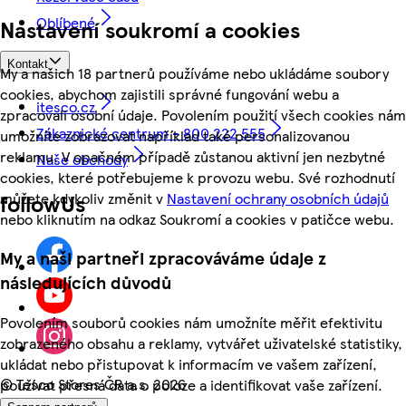
Oblíbené
Nastavení soukromí a cookies
Kontakt
My a našich 18 partnerů používáme nebo ukládáme soubory
cookies, abychom zajistili správné fungování webu a
itesco.cz
zpracovali osobní údaje. Povolením použití všech cookies nám
Zákaznické centrum - 800 222 555
umožníte zobrazovat například také personalizovanou
reklamu. V opačném případě zůstanou aktivní jen nezbytné
Naše obchody
cookies, které potřebujeme k provozu webu. Své rozhodnutí
můžete kdykoliv změnit v
Nastavení ochrany osobních údajů
followUs
nebo kliknutím na odkaz Soukromí a cookies v patičce webu.
My a naši partneři zpracováváme údaje z
následujících důvodů
Povolením souborů cookies nám umožníte měřit efektivitu
zobrazeného obsahu a reklamy, vytvářet uživatelské statistiky,
ukládat nebo přistupovat k informacím ve vašem zařízení,
©
Tesco Stores ČR a.s. 2026
používat přesná data o poloze a identifikovat vaše zařízení.