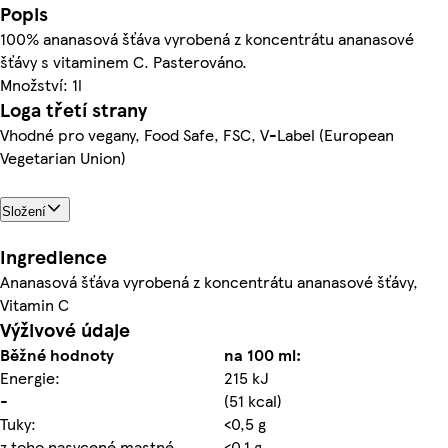
Popis
100% ananasová šťáva vyrobená z koncentrátu ananasové
šťávy s vitaminem C. Pasterováno.
Množství: 1l
Loga třetí strany
Vhodné pro vegany, Food Safe, FSC, V-Label (European
Vegetarian Union)
Složení
Ingredience
Ananasová šťáva vyrobená z koncentrátu ananasové šťávy,
Vitamin C
Výživové údaje
Běžné hodnoty
na 100 ml:
Energie:
215 kJ
-
(51 kcal)
Tuky:
<0,5 g
z toho nasycené mastné
<0,1 g