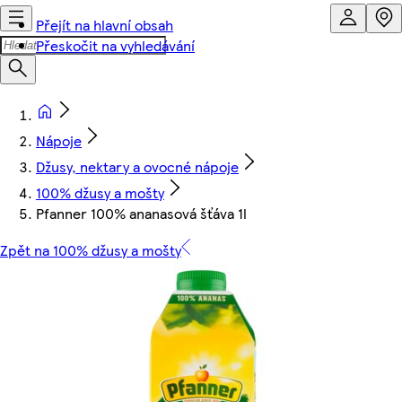
Přejít na hlavní obsah
Přeskočit na vyhledávání
Nápoje
Džusy, nektary a ovocné nápoje
100% džusy a mošty
Pfanner 100% ananasová šťáva 1l
Zpět na 100% džusy a mošty