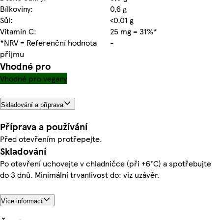
Bílkoviny:
0,6 g
Sůl:
<0,01 g
Vitamin C:
25 mg = 31%*
*NRV = Referenční hodnota
-
příjmu
Vhodné pro
Vhodné pro vegany
Skladování a příprava
Příprava a používání
Před otevřením protřepejte.
Skladování
Po otevření uchovejte v chladničce (při +6°C) a spotřebujte
do 3 dnů. Minimální trvanlivost do: viz uzávěr.
Více informací