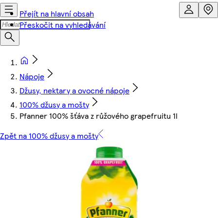
Přejít na hlavní obsah
Přeskočit na vyhledávání
Nápoje
Džusy, nektary a ovocné nápoje
100% džusy a mošty
Pfanner 100% šťáva z růžového grapefruitu 1l
Zpět na 100% džusy a mošty