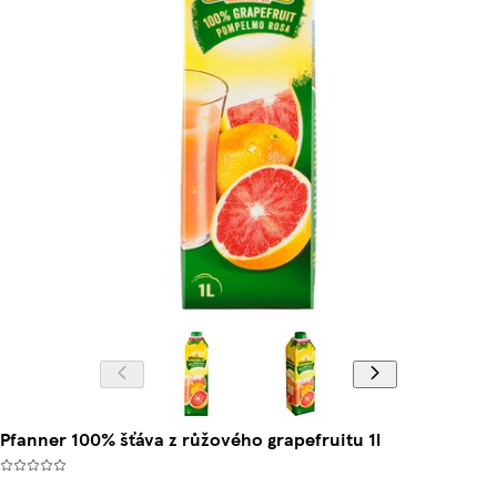
Pfanner 100% šťáva z růžového grapefruitu 1l