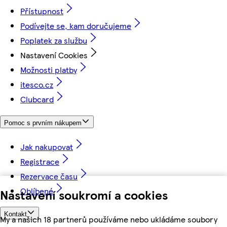
Přístupnost
Podívejte se, kam doručujeme
Poplatek za službu
Nastavení Cookies
Možnosti platby
itesco.cz
Clubcard
Pomoc s prvním nákupem
Jak nakupovat
Registrace
Rezervace času
Oblíbené
Nastavení soukromí a cookies
Kontakt
My a našich 18 partnerů používáme nebo ukládáme soubory