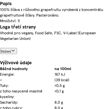
Popis
100% šťáva z růžového grapefruitu vyrobená z koncentrátu
grapefruitové šťávy. Pasterováno.
Množství: 1l
Loga třetí strany
Vhodné pro vegany, Food Safe, FSC, V-Label (European
Vegetarian Union)
Složení
Výživové údaje
Běžné hodnoty
na 100ml
Energie:
167 kJ
-
(39 kcal)
Tuky:
<0,5 g
z toho nasycené mastné
<0,1 g
kyseliny:
Sacharidy:
8,0 g
z toho cukry:
8,0 g