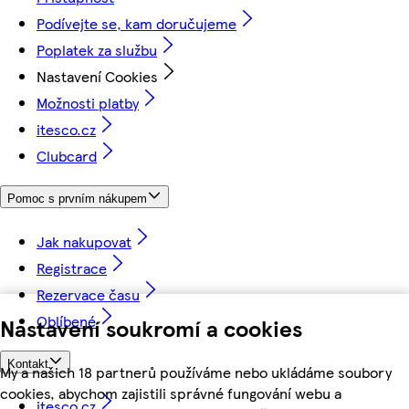
Podívejte se, kam doručujeme
Poplatek za službu
Nastavení Cookies
Možnosti platby
itesco.cz
Clubcard
Pomoc s prvním nákupem
Jak nakupovat
Registrace
Rezervace času
Oblíbené
Nastavení soukromí a cookies
Kontakt
My a našich 18 partnerů používáme nebo ukládáme soubory
cookies, abychom zajistili správné fungování webu a
itesco.cz