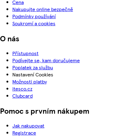
Cena
Nakupujte online bezpečně
Podmínky používání
Soukromí a cookies
O nás
Přístupnost
Podívejte se, kam doručujeme
Poplatek za službu
Nastavení Cookies
Možnosti platby
itesco.cz
Clubcard
Pomoc s prvním nákupem
Jak nakupovat
Registrace