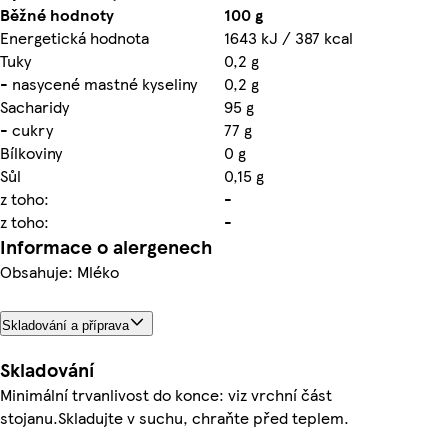
Běžné hodnoty
100 g
Energetická hodnota
1643 kJ / 387 kcal
Tuky
0,2 g
- nasycené mastné kyseliny
0,2 g
Sacharidy
95 g
- cukry
77 g
Bílkoviny
0 g
Sůl
0,15 g
z toho:
-
z toho:
-
Informace o alergenech
Obsahuje: Mléko
Skladování a příprava
Skladování
Minimální trvanlivost do konce: viz vrchní část
stojanu.Skladujte v suchu, chraňte před teplem.