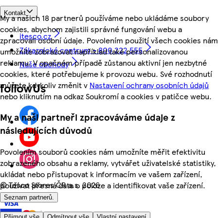
Kontakt
My a našich 18 partnerů používáme nebo ukládáme soubory
cookies, abychom zajistili správné fungování webu a
itesco.cz
zpracovali osobní údaje. Povolením použití všech cookies nám
Zákaznické centrum - 800 222 555
umožníte zobrazovat například také personalizovanou
reklamu. V opačném případě zůstanou aktivní jen nezbytné
Naše obchody
cookies, které potřebujeme k provozu webu. Své rozhodnutí
můžete kdykoliv změnit v
Nastavení ochrany osobních údajů
followUs
nebo kliknutím na odkaz Soukromí a cookies v patičce webu.
My a naši partneři zpracováváme údaje z
následujících důvodů
Povolením souborů cookies nám umožníte měřit efektivitu
zobrazeného obsahu a reklamy, vytvářet uživatelské statistiky,
ukládat nebo přistupovat k informacím ve vašem zařízení,
©
Tesco Stores ČR a.s. 2026
používat přesná data o poloze a identifikovat vaše zařízení.
Seznam partnerů.
Přijmout vše
Odmítnout vše
Vlastní nastavení