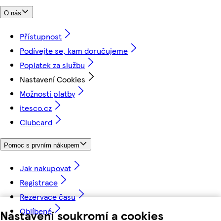
O nás
Přístupnost
Podívejte se, kam doručujeme
Poplatek za službu
Nastavení Cookies
Možnosti platby
itesco.cz
Clubcard
Pomoc s prvním nákupem
Jak nakupovat
Registrace
Rezervace času
Oblíbené
Nastavení soukromí a cookies