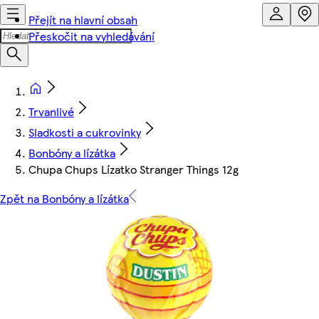
Přejít na hlavní obsah
Přeskočit na vyhledávání
Trvanlivé
Sladkosti a cukrovinky
Bonbóny a lízátka
Chupa Chups Lízatko Stranger Things 12g
Zpět na Bonbóny a lízátka