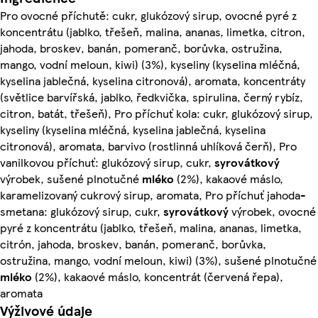
Pro ovocné příchutě: cukr, glukózový sirup, ovocné pyré z
koncentrátu (jablko, třešeň, malina, ananas, limetka, citron,
jahoda, broskev, banán, pomeranč, borůvka, ostružina,
mango, vodní meloun, kiwi) (3%), kyseliny (kyselina mléčná,
kyselina jablečná, kyselina citronová), aromata, koncentráty
(světlice barvířská, jablko, ředkvička, spirulina, černý rybíz,
citron, batát, třešeň), Pro příchuť kola: cukr, glukózový sirup,
kyseliny (kyselina mléčná, kyselina jablečná, kyselina
citronová), aromata, barvivo (rostlinná uhlíková čerň), Pro
vanilkovou příchuť: glukózový sirup, cukr,
syrovátkový
výrobek, sušené plnotučné
mléko
(2%), kakaové máslo,
karamelizovaný cukrový sirup, aromata, Pro příchuť jahoda-
smetana: glukózový sirup, cukr,
syrovátkový
výrobek, ovocné
pyré z koncentrátu (jablko, třešeň, malina, ananas, limetka,
citrón, jahoda, broskev, banán, pomeranč, borůvka,
ostružina, mango, vodní meloun, kiwi) (3%), sušené plnotučné
mléko
(2%), kakaové máslo, koncentrát (červená řepa),
aromata
Výživové údaje