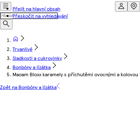
Přejít na hlavní obsah
Přeskočit na vyhledávání
Trvanlivé
Sladkosti a cukrovinky
Bonbóny a lízátka
Maoam Bloxx karamely s příchutěmi ovocnými a kolovou 
Zpět na Bonbóny a lízátka