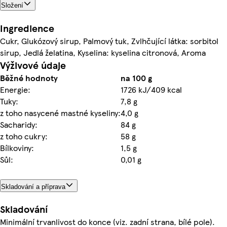
Složení
Ingredience
Cukr, Glukózový sirup, Palmový tuk, Zvlhčující látka: sorbitol
sirup, Jedlá želatina, Kyselina: kyselina citronová, Aroma
Výživové údaje
Běžné hodnoty
na 100 g
Energie:
1726 kJ/409 kcal
Tuky:
7,8 g
z toho nasycené mastné kyseliny:
4,0 g
Sacharidy:
84 g
z toho cukry:
58 g
Bílkoviny:
1,5 g
Sůl:
0,01 g
Skladování a příprava
Skladování
Minimální trvanlivost do konce (viz. zadní strana, bílé pole).