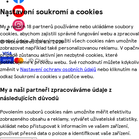
Nastavení soukromí a cookies
My a našich 18 partnerů používáme nebo ukládáme soubory
cookies, abychom zajistili správné fungování webu a zpracoval
osobní údaje. Povolením použití všech cookies nám umožníte
©
Tesco Stores ČR a.s. 2026
zobrazovat například také personalizovanou reklamu. V opač
případě zůstanou aktivní jen nezbytné cookies, které
potřebujeme k provozu webu. Své rozhodnutí můžete kdykoliv
změnit v
Nastavení ochrany osobních údajů
nebo kliknutím na
odkaz Soukromí a cookies v patičce webu.
My a naši partneři zpracováváme údaje z
následujících důvodů
Povolením souborů cookies nám umožníte měřit efektivitu
zobrazeného obsahu a reklamy, vytvářet uživatelské statistiky,
ukládat nebo přistupovat k informacím ve vašem zařízení,
používat přesná data o poloze a identifikovat vaše zařízení.