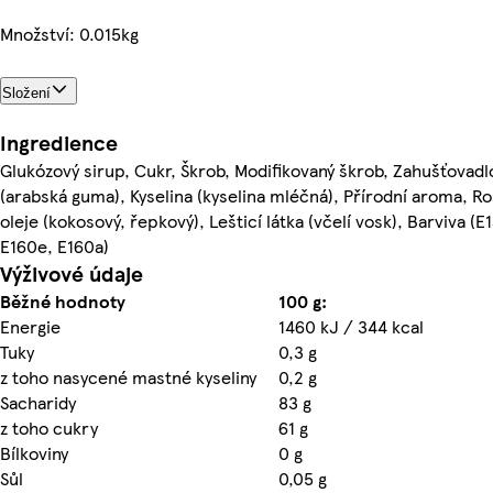
Množství: 0.015kg
Složení
Ingredience
Glukózový sirup, Cukr, Škrob, Modifikovaný škrob, Zahušťovadl
(arabská guma), Kyselina (kyselina mléčná), Přírodní aroma, Ro
oleje (kokosový, řepkový), Lešticí látka (včelí vosk), Barviva (E1
E160e, E160a)
Výživové údaje
Běžné hodnoty
100 g:
Energie
1460 kJ / 344 kcal
Tuky
0,3 g
z toho nasycené mastné kyseliny
0,2 g
Sacharidy
83 g
z toho cukry
61 g
Bílkoviny
0 g
Sůl
0,05 g