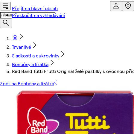
Přejít na hlavní obsah
Přeskočit na vyhledávání
Trvanlivé
Sladkosti a cukrovinky
Bonbóny a lízátka
Red Band Tutti Frutti Original želé pastilky s ovocnou pří
Zpět na Bonbóny a lízátka