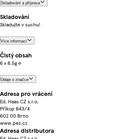
Skladování a příprava
Skladování
Skladujte v suchu!
Více informací
Čistý obsah
6 x 8.5g ℮
Údaje o značce
Adresa pro vrácení
Ed. Haas CZ s.r.o.
Příkop 843/4
602 00 Brno
www.pez.cz
Adresa distributora
Ed. Haas CZ s.r.o.