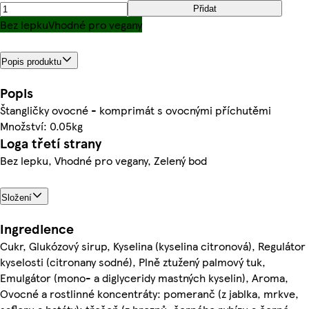
Přidat
Bez lepku
Vhodné pro vegany
Popis produktu
Popis
Štangličky ovocné - komprimát s ovocnými příchutěmi
Množství: 0.05kg
Loga třetí strany
Bez lepku, Vhodné pro vegany, Zelený bod
Složení
Ingredience
Cukr, Glukózový sirup, Kyselina (kyselina citronová), Regulátor
kyselosti (citronany sodné), Plně ztužený palmový tuk,
Emulgátor (mono- a diglyceridy mastných kyselin), Aroma,
Ovocné a rostlinné koncentráty: pomeranč (z jablka, mrkve,