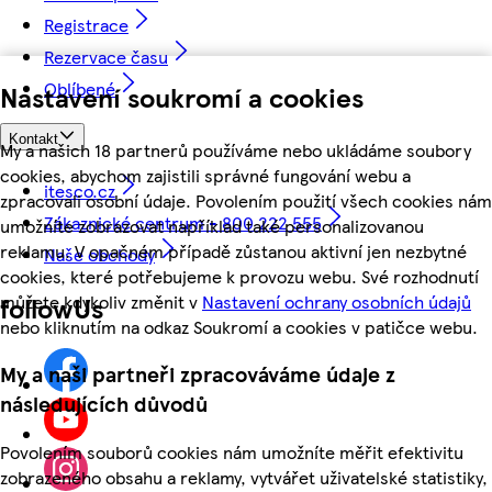
Registrace
Rezervace času
Oblíbené
Nastavení soukromí a cookies
Kontakt
My a našich 18 partnerů používáme nebo ukládáme soubory
cookies, abychom zajistili správné fungování webu a
itesco.cz
zpracovali osobní údaje. Povolením použití všech cookies nám
Zákaznické centrum - 800 222 555
umožníte zobrazovat například také personalizovanou
reklamu. V opačném případě zůstanou aktivní jen nezbytné
Naše obchody
cookies, které potřebujeme k provozu webu. Své rozhodnutí
můžete kdykoliv změnit v
Nastavení ochrany osobních údajů
followUs
nebo kliknutím na odkaz Soukromí a cookies v patičce webu.
My a naši partneři zpracováváme údaje z
následujících důvodů
Povolením souborů cookies nám umožníte měřit efektivitu
zobrazeného obsahu a reklamy, vytvářet uživatelské statistiky,