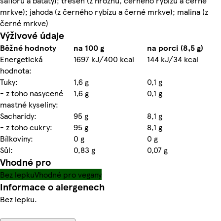
safloru a batáty); třešeň (z hroznů, černého rybízu a černé
mrkve); jahoda (z černého rybízu a černé mrkve); malina (z
černé mrkve)
Výživové údaje
Běžné hodnoty
na 100 g
na porci (8,5 g)
Energetická
1697 kJ/400 kcal
144 kJ/34 kcal
hodnota:
Tuky:
1,6 g
0,1 g
- z toho nasycené
1,6 g
0,1 g
mastné kyseliny:
Sacharidy:
95 g
8,1 g
- z toho cukry:
95 g
8,1 g
Bílkoviny:
0 g
0 g
Sůl:
0,83 g
0,07 g
Vhodné pro
Bez lepku
Vhodné pro vegany
Informace o alergenech
Bez lepku.