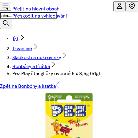
Přejít na hlavní obsah
Přeskočit na vyhledávání
Trvanlivé
Sladkosti a cukrovinky
Bonbóny a lízátka
Pez Play štangličky ovocné 6 x 8,5g (51g)
Zpět na Bonbóny a lízátka