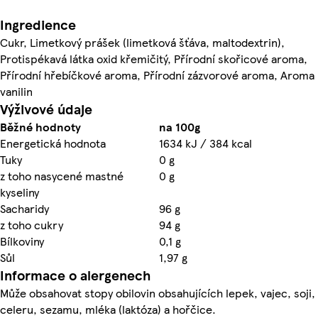
Ingredience
Cukr, Limetkový prášek (limetková šťáva, maltodextrin),
Protispékavá látka oxid křemičitý, Přírodní skořicové aroma,
Přírodní hřebíčkové aroma, Přírodní zázvorové aroma, Aroma
vanilin
Výživové údaje
Běžné hodnoty
na 100g
Energetická hodnota
1634 kJ / 384 kcal
Tuky
0 g
z toho nasycené mastné
0 g
kyseliny
Sacharidy
96 g
z toho cukry
94 g
Bílkoviny
0,1 g
Sůl
1,97 g
Informace o alergenech
Může obsahovat stopy obilovin obsahujících lepek, vajec, soji,
celeru, sezamu, mléka (laktóza) a hořčice.