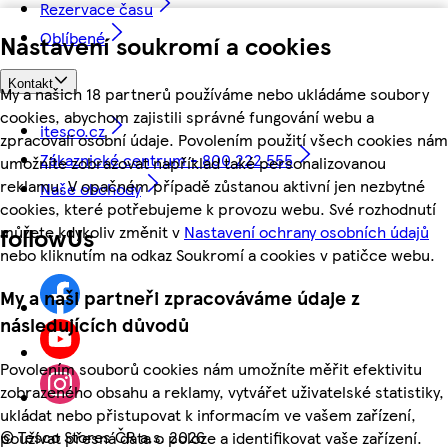
Rezervace času
Oblíbené
Nastavení soukromí a cookies
Kontakt
My a našich 18 partnerů používáme nebo ukládáme soubory
cookies, abychom zajistili správné fungování webu a
itesco.cz
zpracovali osobní údaje. Povolením použití všech cookies nám
Zákaznické centrum - 800 222 555
umožníte zobrazovat například také personalizovanou
reklamu. V opačném případě zůstanou aktivní jen nezbytné
Naše obchody
cookies, které potřebujeme k provozu webu. Své rozhodnutí
můžete kdykoliv změnit v
Nastavení ochrany osobních údajů
followUs
nebo kliknutím na odkaz Soukromí a cookies v patičce webu.
My a naši partneři zpracováváme údaje z
následujících důvodů
Povolením souborů cookies nám umožníte měřit efektivitu
zobrazeného obsahu a reklamy, vytvářet uživatelské statistiky,
ukládat nebo přistupovat k informacím ve vašem zařízení,
©
Tesco Stores ČR a.s. 2026
používat přesná data o poloze a identifikovat vaše zařízení.