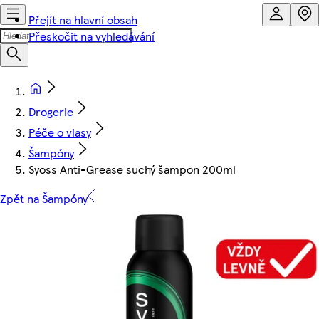
Přejít na hlavní obsah
Přeskočit na vyhledávání
Drogerie
Péče o vlasy
Šampóny
Syoss Anti-Grease suchý šampon 200ml
Zpět na Šampóny