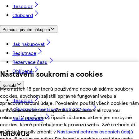
itesco.cz
Clubcard
Pomoc s prvním nákupem
Jak nakupovat
Registrace
Rezervace času
Oblíbené
Nastavení soukromí a cookies
Kontakt
My a našich 18 partnerů používáme nebo ukládáme soubory
cookies, abychom zajistili správné fungování webu a
itesco.cz
zpracovali osobní údaje. Povolením použití všech cookies nám
Zákaznické centrum - 800 222 555
umožníte zobrazovat například také personalizovanou
reklamu. V opačném případě zůstanou aktivní jen nezbytné
Naše obchody
cookies, které potřebujeme k provozu webu. Své rozhodnutí
můžete kdykoliv změnit v
Nastavení ochrany osobních údajů
followUs
nebo kliknutím na odkaz Soukromí a cookies v patičce webu.