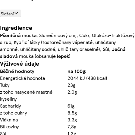
Složení
Ingredience
Pšeničná
mouka, Slunečnicový olej, Cukr, Glukózo-fruktózový
sirup, Kypřicí látky (fosforečnany vápenaté, uhličitany
amonné, uhličitany sodné, uhličitany draselné), Sůl,
Ječná
sladová
mouka (obsahuje
lepek
)
Výživové údaje
Běžné hodnoty
na 100g:
Energetická hodnota
2044 kJ (488 kcal)
Tuky
23g
z toho nasycené mastné
2,0g
kyseliny
Sacharidy
61g
z toho cukry
8,5g
Vláknina
3,3g
Bílkoviny
7,8g
Sůl
1,3g