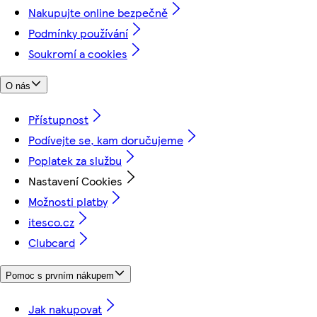
Nakupujte online bezpečně
Podmínky používání
Soukromí a cookies
O nás
Přístupnost
Podívejte se, kam doručujeme
Poplatek za službu
Nastavení Cookies
Možnosti platby
itesco.cz
Clubcard
Pomoc s prvním nákupem
Jak nakupovat