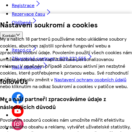
Registrace
Rezervace času
Oblíbené
Nastavení soukromí a cookies
Kontakt
My a našich 18 partnerů používáme nebo ukládáme soubory
cookies, abychom zajistili správné fungování webu a
itesco.cz
zpracovali osobní údaje. Povolením použití všech cookies nám
Zákaznické centrum - 800 222 555
umožníte zobrazovat například také personalizovanou
reklamu. V opačném případě zůstanou aktivní jen nezbytné
Naše obchody
cookies, které potřebujeme k provozu webu. Své rozhodnutí
můžete kdykoliv změnit v
Nastavení ochrany osobních údajů
followUs
nebo kliknutím na odkaz Soukromí a cookies v patičce webu.
My a naši partneři zpracováváme údaje z
následujících důvodů
Povolením souborů cookies nám umožníte měřit efektivitu
zobrazeného obsahu a reklamy, vytvářet uživatelské statistiky,