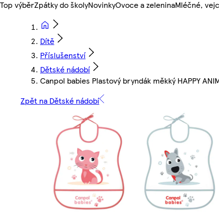
Top výběr
Zpátky do školy
Novinky
Ovoce a zelenina
Mléčné, vejc
Dítě
Příslušenství
Dětské nádobí
Canpol babies Plastový bryndák měkký HAPPY ANI
Zpět na Dětské nádobí