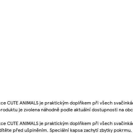
ekce CUTE ANIMALS je praktickým doplňkem při všech svačinkác
 produktu je zvolena náhodně podle aktuální dostupnosti na o
ekce CUTE ANIMALS je praktickým doplňkem při všech svačinká
 dítěte před ušpiněním. Speciální kapsa zachytí zbytky pokrmu.