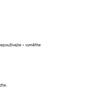
nepoužívejte - vyměňte
ďte.