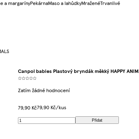
e a margaríny
Pekárna
Maso a lahůdky
Mražené
Trvanlivé
MALS
Canpol babies Plastový bryndák měkký HAPPY ANI
Zatím žádné hodnocení
79,90 Kč/kus
79,90 Kč
Přidat