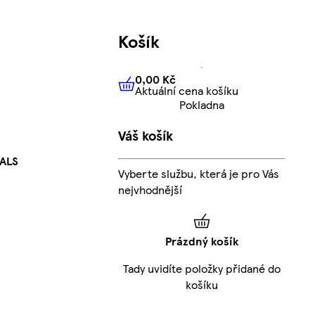
Košík
0,00 Kč
Aktuální cena košíku
0,00 Kč
Aktuální cena košíku
Pokladna
Váš košík
MALS
Vyberte službu, která je pro Vás
nejvhodnější
Prázdný košík
Tady uvidíte položky přidané do
košíku