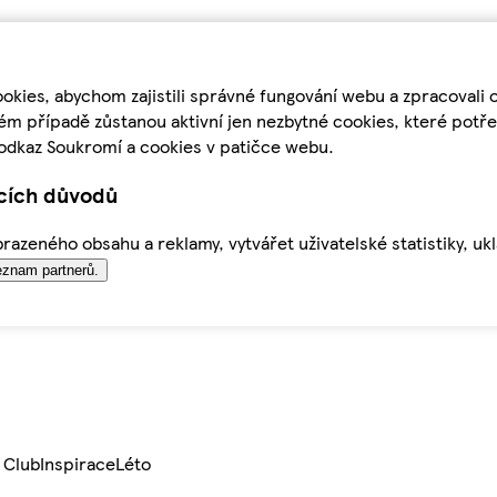
kies, abychom zajistili správné fungování webu a zpracovali 
ém případě zůstanou aktivní jen nezbytné cookies, které pot
odkaz Soukromí a cookies v patičce webu.
ících důvodů
azeného obsahu a reklamy, vytvářet uživatelské statistiky, uk
znam partnerů.
 Club
Inspirace
Léto