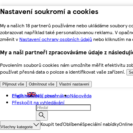
Nastavení soukromí a cookies
My a našich 18 partnerů používáme nebo ukládáme soubory coo
zobrazovat například také personalizovanou reklamu. V opačn
změnit v
Nastavení ochrany osobních údajů
nebo kliknutím na 
My a naši partneři zpracováváme údaje z následuj
Povolením souborů cookies nám umožníte měřit efektivitu zobr
používat přesná data o poloze a identifikovat vaše zařízení.
Se
Přijmout vše
Odmítnout vše
Vlastní nastavení
Přejít na hlavní obsah
English
Můj první nákup
Nápověda
Přeskočit na vyhledávání
Koupit teď
Oblíbené
Speciální nabídky
Online
Všechny kategorie