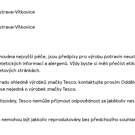
strava-Vítkovice
strava-Vítkovice
nována nejvyšší péče, jsou předpisy pro výrobu potravin neust
etetických informací a alergenů. Vždy byste si měli přečíst eti
etových stránkách.
 radu ohledně výrobků značky Tesco, kontaktujte prosím Odděl
se nejedná o výrobek značky Tesco.
ualizovány, Tesco nemůže přijmout odpovědnost za jakékoliv ne
a nemohou být jakkoliv reprodukovány bez předchozího souhla