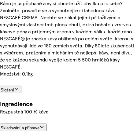
Ráno je uspěchané a vy si chcete užít chvilku pro sebe?
Zvolněte, posaďte se a vychutnejte si lahodnou kávu
NESCAFÉ CREMA. Nechte se zlákat jejími přitažlivými a
smyslovými vlastnostmi: plnou chutí, extra bohatou vrstvou
kávové pěny a příjemným aroma v každém šálku, každé ráno.
NESCAFÉ® je značka kávy oblíbená po celém světě, kterou si
vychutnávají lidé ve 180 zemích světa. Díky 80leté zkušenosti
s výběrem, pražením a mícháním té nejlepší kávy, není divu,
že se každou sekundu vypije kolem 5 500 hrníčků kávy
NESCAFÉ.
Množství: 0.1kg
Složení
Ingredience
Rozpustná 100 % káva
Skladování a příprava