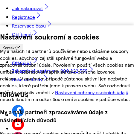
Jak nakupovat
Registrace
Rezervace času
Oblíbené
Nastavení soukromí a cookies
Kontakt
My a našich 18 partnerů používáme nebo ukládáme soubory
cookies, abychom zajistili správné fungování webu a
itesco.cz
zpracovali osobní údaje. Povolením použití všech cookies nám
Zákaznické centrum - 800 222 555
umožníte zobrazovat například také personalizovanou
reklamu. V opačném případě zůstanou aktivní jen nezbytné
Naše obchody
cookies, které potřebujeme k provozu webu. Své rozhodnutí
můžete kdykoliv změnit v
Nastavení ochrany osobních údajů
followUs
nebo kliknutím na odkaz Soukromí a cookies v patičce webu.
My a naši partneři zpracováváme údaje z
následujících důvodů
Povolením souborů cookies nám umožníte měřit efektivitu