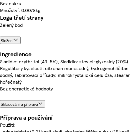
Bez cukru.
Množství: 0.0078kg
Loga třetí strany
Zelený bod
Složení
Ingredience
Sladidlo: erythritol (43, 5%), Sladidlo: steviol-glykosidy (20%),
Regulátory kyselosti: citronan monosodný, hydrogenuhličitan
sodný, Tabletovací přísady: mikrokrystalická celulóza, stearan
hořečnatý
Bez energetické hodnoty
Skladování a příprava
Příprava a používání
Použití:
Jedna tableta (0,01 kcal) sladí jako jedna lžička cukru (15 kcal).