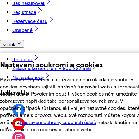
Jak nakupovat
Registrace
Rezervace času
Oblíbené
Kontakt
itesco.cz
Nastavení soukromí a cookies
Zákaznické centrum - 800 222 555
Naše obchody
My a našich 18 partnerů používáme nebo ukládáme soubory
cookies, abychom zajistili správné fungování webu a zpracoval
followUs
osobní údaje. Povolením použití všech cookies nám umožníte
zobrazovat například také personalizovanou reklamu. V
opačném případě zůstanou aktivní jen nezbytné cookies, kter
potřebujeme k provozu webu. Své rozhodnutí můžete kdykoliv
změnit v
Nastavení ochrany osobních údajů
nebo kliknutím na
odkaz Soukromí a cookies v patičce webu.