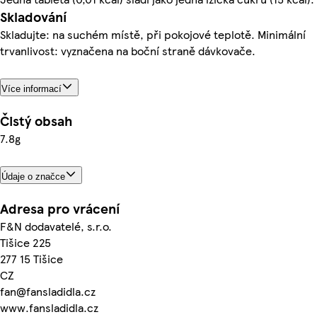
Skladování
Skladujte: na suchém místě, při pokojové teplotě. Minimální
trvanlivost: vyznačena na boční straně dávkovače.
Více informací
Čistý obsah
7.8g
Údaje o značce
Adresa pro vrácení
F&N dodavatelé, s.r.o.
Tišice 225
277 15 Tišice
CZ
fan@fansladidla.cz
www.fansladidla.cz