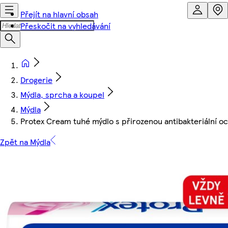
Přejít na hlavní obsah
Přeskočit na vyhledávání
Drogerie
Mýdla, sprcha a koupel
Mýdla
Protex Cream tuhé mýdlo s přirozenou antibakteriální o
Zpět na Mýdla