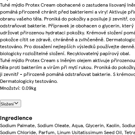
Tuhé mýdlo Protex Cream obohacené o zastudena lisovaný lněn
pomáhá přirozeně chránit před bakteriemi a viry! Aktivuje př
obranu vašeho těla. Proniká do pokožky a posiluje ji zevnitř, 
odstraňovat bakterie. Přípravek je obohacen o glycerin, kter
udržovat přirozenou hydrataci pokožky. Krémové složení pom
pokožce cítit se zdravě, chráněně a zvlhčeněně. Dermatologi
testováno. Pro dosažení nejlepších výsledků používejte denně
biologicky rozložitelné složení. Recyklovatelný papírový obal.
Tuhé mýdlo Protex Cream s lněným olejem aktivuje přirozeno
těla proti bakteriím a virům při mytí rukou. Proniká do pokožky
ji zevnitř - přirozeně pomáhá odstraňovat bakterie. S krémov
Dermatologicky testováno.
Množství: 0.09kg
Složení
Ingredience
Sodium Palmate, Sodium Oleate, Aqua, Glycerin, Kaolin, Sodiu
Sodium Chloride, Parfum, Linum Usitatissimum Seed Oil, Tet