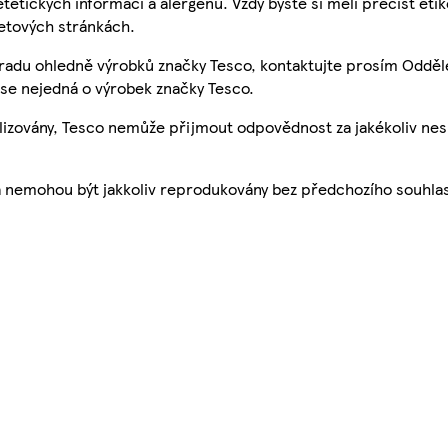
etetických informací a alergenů. Vždy byste si měli přečíst eti
etových stránkách.
 radu ohledně výrobků značky Tesco, kontaktujte prosím Odděl
se nejedná o výrobek značky Tesco.
ualizovány, Tesco nemůže přijmout odpovědnost za jakékoliv ne
a nemohou být jakkoliv reprodukovány bez předchozího souhla