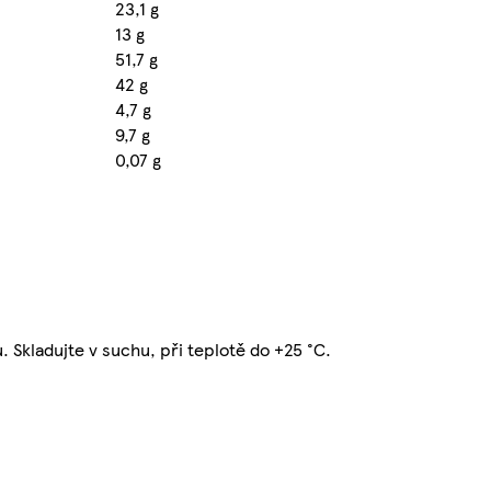
23,1 g
13 g
51,7 g
42 g
4,7 g
9,7 g
0,07 g
. Skladujte v suchu, při teplotě do +25 °C.