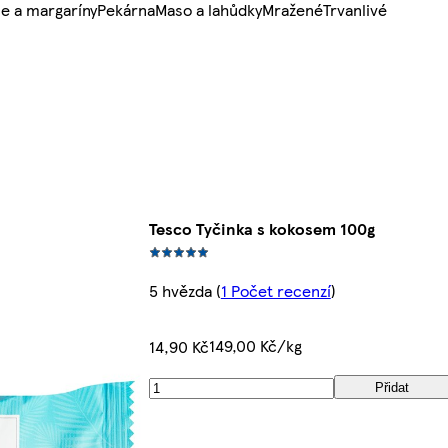
e a margaríny
Pekárna
Maso a lahůdky
Mražené
Trvanlivé
Tesco Tyčinka s kokosem 100g
5 hvězda
(
1 Počet recenzí
)
149,00 Kč/kg
14,90 Kč
Přidat