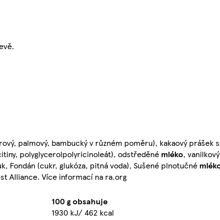
evě.
jádrový, palmový, bambucký v různém poměru), kakaový prášek
itiny, polyglycerolpolyricinoleát), odstředěné
mléko
, vanilkový
uk, Fondán (cukr, glukóza, pitná voda), Sušené plnotučné
mlék
t Alliance. Více informací na ra.org
100 g obsahuje
1930 kJ/ 462 kcal