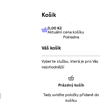
Košík
0,00 Kč
Aktuální cena košíku
0,00 Kč
Aktuální cena košíku
Pokladna
Váš košík
Vyberte službu, která je pro Vás
nejvhodnější
Prázdný košík
Tady uvidíte položky přidané do
košíku