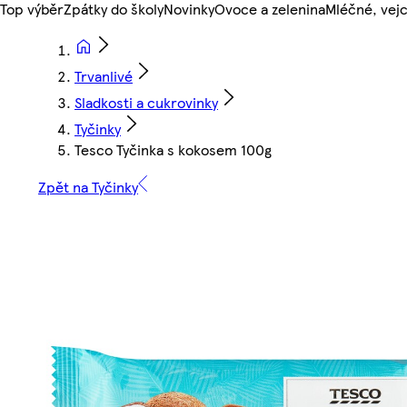
Top výběr
Zpátky do školy
Novinky
Ovoce a zelenina
Mléčné, vejc
Trvanlivé
Sladkosti a cukrovinky
Tyčinky
Tesco Tyčinka s kokosem 100g
Zpět na Tyčinky