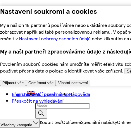
Nastavení soukromí a cookies
My a našich 18 partnerů používáme nebo ukládáme soubory coo
zobrazovat například také personalizovanou reklamu. V opačn
změnit v
Nastavení ochrany osobních údajů
nebo kliknutím na 
My a naši partneři zpracováváme údaje z následuj
Povolením souborů cookies nám umožníte měřit efektivitu zobr
používat přesná data o poloze a identifikovat vaše zařízení.
Se
Přijmout vše
Odmítnout vše
Vlastní nastavení
Přejít na hlavní obsah
English
Můj první nákup
Nápověda
Přeskočit na vyhledávání
Koupit teď
Oblíbené
Speciální nabídky
Online
Všechny kategorie