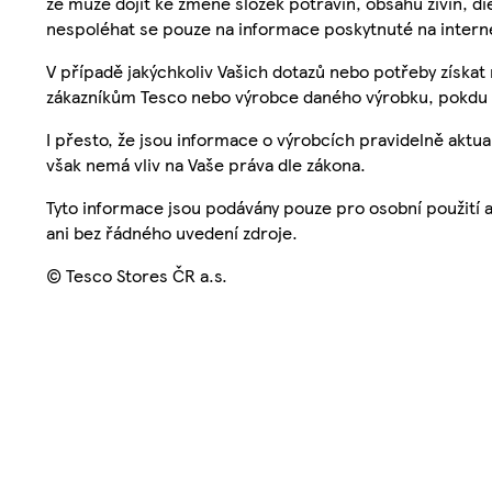
že může dojít ke změně složek potravin, obsahu živin, di
nespoléhat se pouze na informace poskytnuté na intern
V případě jakýchkoliv Vašich dotazů nebo potřeby získat
zákazníkům Tesco nebo výrobce daného výrobku, pokdu 
I přesto, že jsou informace o výrobcích pravidelně akt
však nemá vliv na Vaše práva dle zákona.
Tyto informace jsou podávány pouze pro osobní použití 
ani bez řádného uvedení zdroje.
© Tesco Stores ČR a.s.