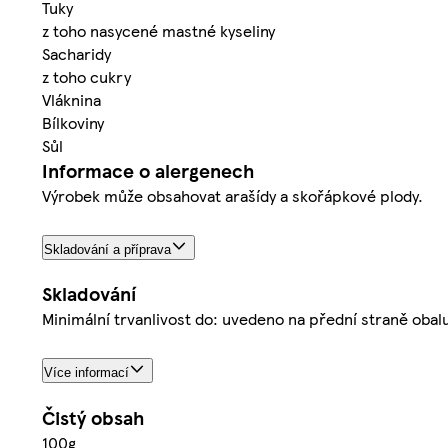
Tuky
z toho nasycené mastné kyseliny
Sacharidy
z toho cukry
Vláknina
Bílkoviny
Sůl
Informace o alergenech
Výrobek může obsahovat arašídy a skořápkové plody.
Skladování a příprava
Skladování
Minimální trvanlivost do: uvedeno na přední straně obalu
Více informací
Čistý obsah
100g