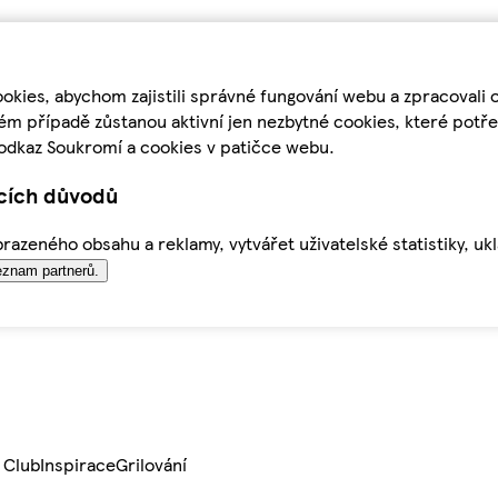
kies, abychom zajistili správné fungování webu a zpracovali 
ém případě zůstanou aktivní jen nezbytné cookies, které pot
odkaz Soukromí a cookies v patičce webu.
ících důvodů
azeného obsahu a reklamy, vytvářet uživatelské statistiky, uk
znam partnerů.
 Club
Inspirace
Grilování