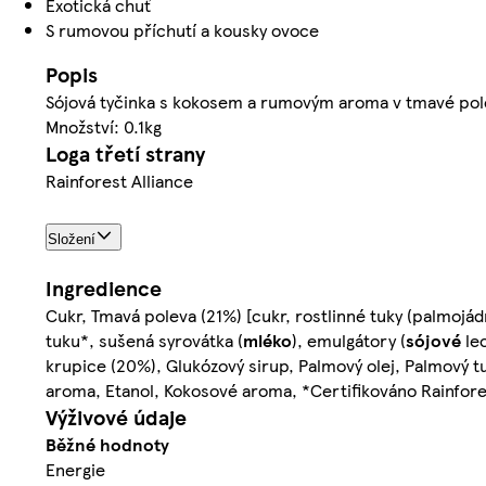
Exotická chuť
S rumovou příchutí a kousky ovoce
Popis
Sójová tyčinka s kokosem a rumovým aroma v tmavé pol
Množství: 0.1kg
Loga třetí strany
Rainforest Alliance
Složení
Ingredience
Cukr, Tmavá poleva (21%) [cukr, rostlinné tuky (palmo
tuku*, sušená syrovátka (
mléko
), emulgátory (
sójové
lec
krupice (20%), Glukózový sirup, Palmový olej, Palmový t
aroma, Etanol, Kokosové aroma, *Certifikováno Rainfores
Výživové údaje
Běžné hodnoty
Energie