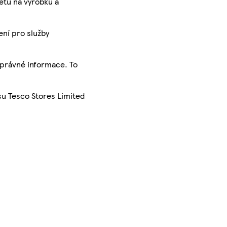
ketu na výrobku a
ení pro služby
správné informace. To
su Tesco Stores Limited