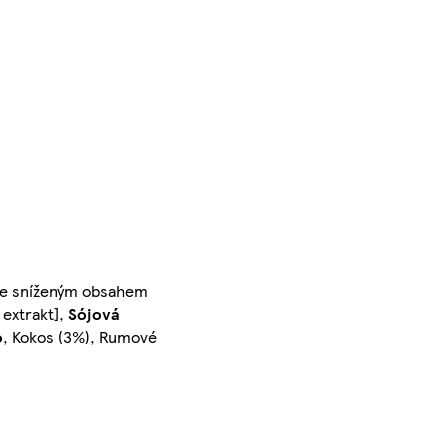
 se sníženým obsahem
 extrakt],
Sójová
o
, Kokos (3%), Rumové