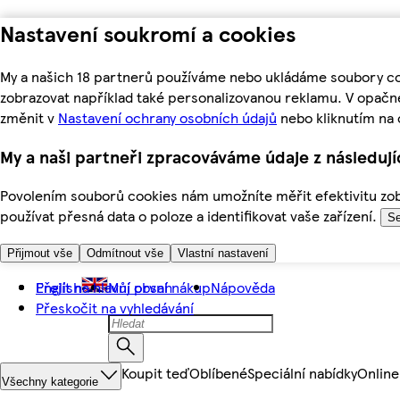
Nastavení soukromí a cookies
My a našich 18 partnerů používáme nebo ukládáme soubory coo
zobrazovat například také personalizovanou reklamu. V opačn
změnit v
Nastavení ochrany osobních údajů
nebo kliknutím na 
My a naši partneři zpracováváme údaje z následuj
Povolením souborů cookies nám umožníte měřit efektivitu zobr
používat přesná data o poloze a identifikovat vaše zařízení.
Se
Přijmout vše
Odmítnout vše
Vlastní nastavení
Přejít na hlavní obsah
English
Můj první nákup
Nápověda
Přeskočit na vyhledávání
Koupit teď
Oblíbené
Speciální nabídky
Online
Všechny kategorie