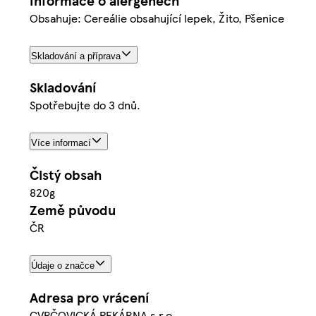
Informace o alergenech
Obsahuje: Cereálie obsahující lepek, Žito, Pšenice
Skladování a příprava
Skladování
Spotřebujte do 3 dnů.
Více informací
Čistý obsah
820g
Země původu
ČR
Údaje o značce
Adresa pro vrácení
CVRČOVICKÁ PEKÁRNA s.r.o.