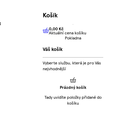
Košík
g
0,00 Kč
Aktuální cena košíku
0,00 Kč
Aktuální cena košíku
Pokladna
Váš košík
Vyberte službu, která je pro Vás
nejvhodnější
Prázdný košík
Tady uvidíte položky přidané do
košíku