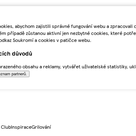
kies, abychom zajistili správné fungování webu a zpracovali 
ém případě zůstanou aktivní jen nezbytné cookies, které pot
odkaz Soukromí a cookies v patičce webu.
ících důvodů
azeného obsahu a reklamy, vytvářet uživatelské statistiky, uk
znam partnerů.
 Club
Inspirace
Grilování