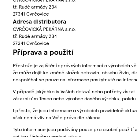
tř. Rudé armády 234
27341 Cvrčovice
Adresa distributora
CVRČOVICKÁ PEKÁRNA s.r.o.
tř. Rudé armády 234
27341 Cvrčovice
Příprava a použití
Přestože je zajištění správných informací o výrobcích vě
že může dojít ke změně složek potravin, obsahu živin, di
nespoléhat se pouze na informace poskytnuté na intern
V případě jakýchkoliv Vašich dotazů nebo potřeby získat
zákazníkům Tesco nebo výrobce daného výrobku, pokdu 
I přesto, že jsou informace o výrobcích pravidelně akt
však nemá vliv na Vaše práva dle zákona.
Tyto informace jsou podávány pouze pro osobní použití 
ani bez řádného uvedení zdroje.