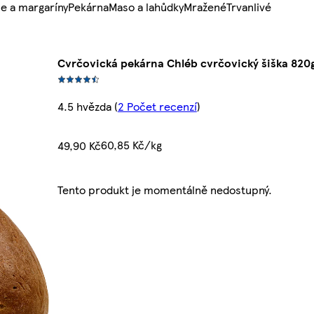
e a margaríny
Pekárna
Maso a lahůdky
Mražené
Trvanlivé
Cvrčovická pekárna Chléb cvrčovický šiška 820
4.5 hvězda
(
2 Počet recenzí
)
60,85 Kč/kg
49,90 Kč
Tento produkt je momentálně nedostupný.