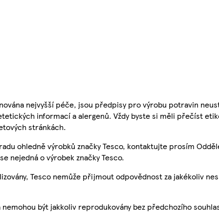
nována nejvyšší péče, jsou předpisy pro výrobu potravin neust
etetických informací a alergenů. Vždy byste si měli přečíst eti
etových stránkách.
 radu ohledně výrobků značky Tesco, kontaktujte prosím Odděl
se nejedná o výrobek značky Tesco.
ualizovány, Tesco nemůže přijmout odpovědnost za jakékoliv ne
a nemohou být jakkoliv reprodukovány bez předchozího souhla