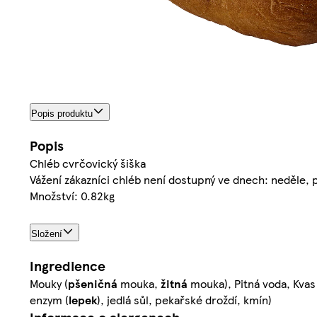
Popis produktu
Popis
Chléb cvrčovický šiška
Vážení zákazníci chléb není dostupný ve dnech: neděle, 
Množství: 0.82kg
Složení
Ingredience
Mouky (
pšeničná
mouka,
žitná
mouka), Pitná voda, Kvas
enzym (
lepek
), jedlá sůl, pekařské droždí, kmín)