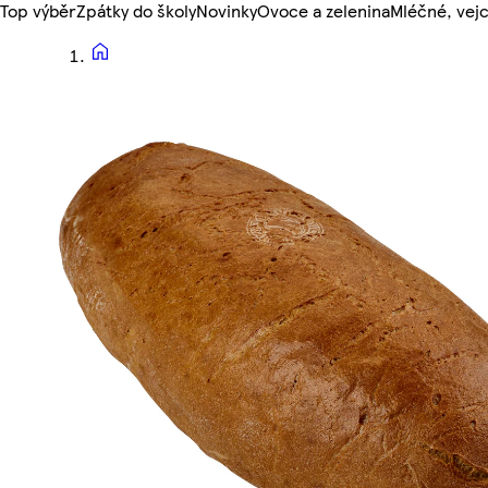
Top výběr
Zpátky do školy
Novinky
Ovoce a zelenina
Mléčné, vejc