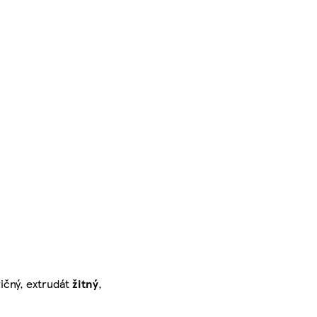
ičný, extrudát
žitný
,