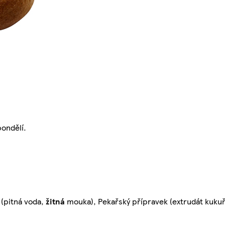
pondělí.
 (pitná voda,
žitná
mouka), Pekařský přípravek (extrudát kukuř