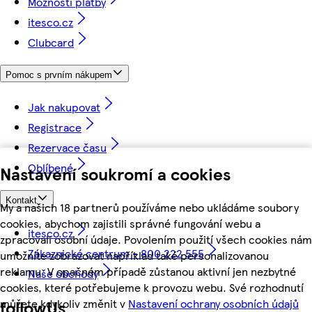
Možnosti platby
itesco.cz
Clubcard
Pomoc s prvním nákupem
Jak nakupovat
Registrace
Rezervace času
Oblíbené
Nastavení soukromí a cookies
Kontakt
My a našich 18 partnerů používáme nebo ukládáme soubory
cookies, abychom zajistili správné fungování webu a
itesco.cz
zpracovali osobní údaje. Povolením použití všech cookies nám
Zákaznické centrum - 800 222 555
umožníte zobrazovat například také personalizovanou
reklamu. V opačném případě zůstanou aktivní jen nezbytné
Naše obchody
cookies, které potřebujeme k provozu webu. Své rozhodnutí
můžete kdykoliv změnit v
Nastavení ochrany osobních údajů
followUs