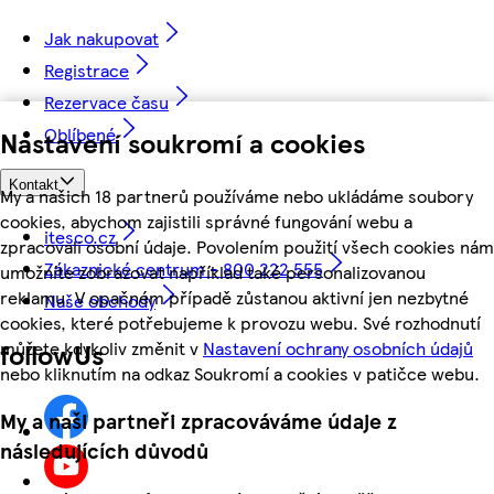
Jak nakupovat
Registrace
Rezervace času
Oblíbené
Nastavení soukromí a cookies
Kontakt
My a našich 18 partnerů používáme nebo ukládáme soubory
cookies, abychom zajistili správné fungování webu a
itesco.cz
zpracovali osobní údaje. Povolením použití všech cookies nám
Zákaznické centrum - 800 222 555
umožníte zobrazovat například také personalizovanou
reklamu. V opačném případě zůstanou aktivní jen nezbytné
Naše obchody
cookies, které potřebujeme k provozu webu. Své rozhodnutí
můžete kdykoliv změnit v
Nastavení ochrany osobních údajů
followUs
nebo kliknutím na odkaz Soukromí a cookies v patičce webu.
My a naši partneři zpracováváme údaje z
následujících důvodů