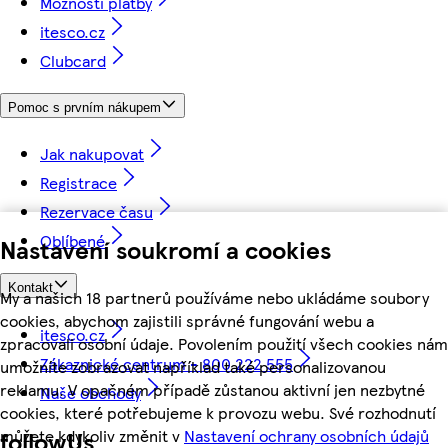
Možnosti platby
itesco.cz
Clubcard
Pomoc s prvním nákupem
Jak nakupovat
Registrace
Rezervace času
Oblíbené
Nastavení soukromí a cookies
Kontakt
My a našich 18 partnerů používáme nebo ukládáme soubory
cookies, abychom zajistili správné fungování webu a
itesco.cz
zpracovali osobní údaje. Povolením použití všech cookies nám
Zákaznické centrum - 800 222 555
umožníte zobrazovat například také personalizovanou
reklamu. V opačném případě zůstanou aktivní jen nezbytné
Naše obchody
cookies, které potřebujeme k provozu webu. Své rozhodnutí
můžete kdykoliv změnit v
Nastavení ochrany osobních údajů
followUs