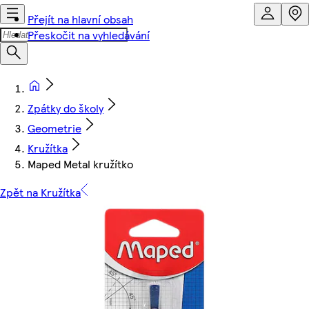
Přejít na hlavní obsah
Přeskočit na vyhledávání
Zpátky do školy
Geometrie
Kružítka
Maped Metal kružítko
Zpět na Kružítka