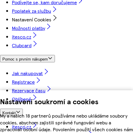
Podívejte se, kam doručujeme
Poplatek za službu
Nastavení Cookies
Možnosti platby
itesco.cz
Clubcard
Pomoc s prvním nákupem
Jak nakupovat
Registrace
Rezervace času
Oblíbené
Nastavení soukromí a cookies
Kontakt
My a našich 18 partnerů používáme nebo ukládáme soubory
cookies, abychom zajistili správné fungování webu a
itesco.cz
zpracovali osobní údaje. Povolením použití všech cookies nám