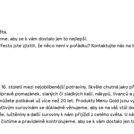
ěta.
eme, aby se k vám dostalo jen to nejlepší.
sto jste zjistili, že něco není v pořádku? Kontaktujte nás na 
 16. století mezi nejoblíbenější potraviny. Skvěle chutná jako př
pravě pomazánek, slaných či sladkých kaší, nákypů, lívanců a 
žete potkávat už více než 20 let. Produkty Menu Gold jsou vy
notlivým surovinám se důkladně věnujeme, aby se na váš stůl dos
e, luštěniny a další suroviny k nám přijíždí z celého světa. U n
 čistíme a pravidelně kontrolujeme, aby se k vám dostalo jen to