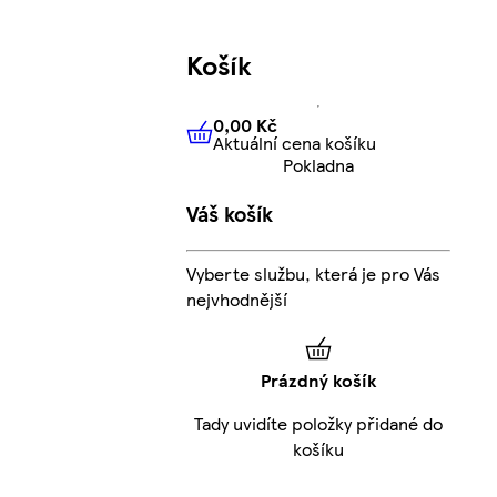
Košík
0,00 Kč
Aktuální cena košíku
0,00 Kč
Aktuální cena košíku
Pokladna
Váš košík
Vyberte službu, která je pro Vás
nejvhodnější
Prázdný košík
Tady uvidíte položky přidané do
košíku