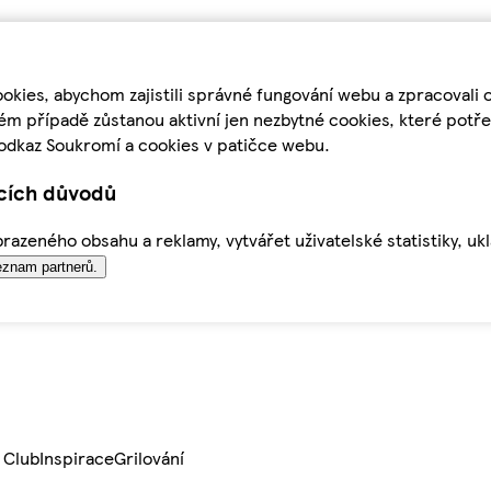
kies, abychom zajistili správné fungování webu a zpracovali 
ém případě zůstanou aktivní jen nezbytné cookies, které pot
odkaz Soukromí a cookies v patičce webu.
ících důvodů
azeného obsahu a reklamy, vytvářet uživatelské statistiky, uk
znam partnerů.
 Club
Inspirace
Grilování