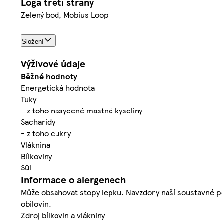
Loga třetí strany
Zelený bod, Mobius Loop
Složení
Výživové údaje
Běžné hodnoty
Energetická hodnota
Tuky
- z toho nasycené mastné kyseliny
Sacharidy
- z toho cukry
Vláknina
Bílkoviny
Sůl
Informace o alergenech
Může obsahovat stopy lepku. Navzdory naší soustavné péč
obilovin.
Zdroj bílkovin a vlákniny