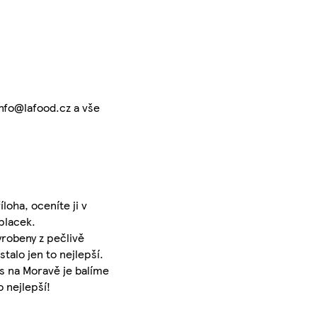
info@lafood.cz a vše
íloha, oceníte ji v
placek.
robeny z pečlivě
talo jen to nejlepší.
ás na Moravě je balíme
 nejlepší!