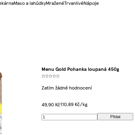
ekárna
Maso a lahůdky
Mražené
Trvanlivé
Nápoje
Menu Gold Pohanka loupaná 450g
Zatím žádné hodnocení
110,89 Kč/kg
49,90 Kč
Přidat