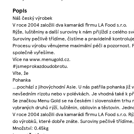
Popis
Náš český výrobek
V roce 2004 založili dva kamarádi firmu LA Food s.r.o.
Rýže, luštěniny a další suroviny k nám přijíždí z celého sv
Suroviny pečlivě třídíme, čistíme a pravidelně kontroluj
Procesu výrobu věnujeme maximální péči a pozornost. Pře
společně vyřešíme.
Více na www.menugold.cz.
#jsmeprokazdoudobrotu.
Víte, že
Pohanka
...pochází z jihovýchodní Asie. U nás patřila pohanka již v
nevšedním rizotu nebo v polévkách. Je vhodná také k pří
Se značkou Menu Gold se na českém i slovenském trhu mů
vybraných druhů rýží, luštěnin, obilovin a těstovin. Jed
V roce 2004 založili dva kamarádi firmu LA Food s.r.o. Rýž
do výrobků, které dobře znáte. Suroviny pečlivě třídíme,
Množství: 0.45kg