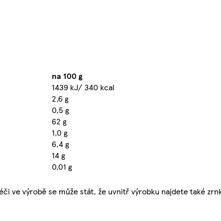
na 100 g
1439 kJ/ 340 kcal
2,6 g
0,5 g
62 g
1,0 g
6,4 g
14 g
0,01 g
i ve výrobě se může stát, že uvnitř výrobku najdete také zrnk