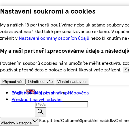
Nastavení soukromí a cookies
My a našich 18 partnerů používáme nebo ukládáme soubory coo
zobrazovat například také personalizovanou reklamu. V opačn
změnit v
Nastavení ochrany osobních údajů
nebo kliknutím na 
My a naši partneři zpracováváme údaje z následuj
Povolením souborů cookies nám umožníte měřit efektivitu zobr
používat přesná data o poloze a identifikovat vaše zařízení.
Se
Přijmout vše
Odmítnout vše
Vlastní nastavení
Přejít na hlavní obsah
English
Můj první nákup
Nápověda
Přeskočit na vyhledávání
Koupit teď
Oblíbené
Speciální nabídky
Online
Všechny kategorie