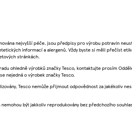
nována nejvyšší péče, jsou předpisy pro výrobu potravin neust
etetických informací a alergenů. Vždy byste si měli přečíst eti
etových stránkách.
 radu ohledně výrobků značky Tesco, kontaktujte prosím Odděl
se nejedná o výrobek značky Tesco.
ualizovány, Tesco nemůže přijmout odpovědnost za jakékoliv ne
a nemohou být jakkoliv reprodukovány bez předchozího souhla