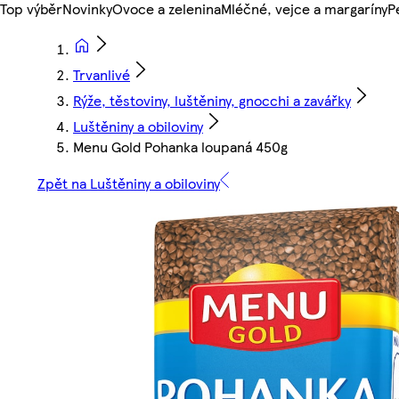
Top výběr
Novinky
Ovoce a zelenina
Mléčné, vejce a margaríny
P
Trvanlivé
Rýže, těstoviny, luštěniny, gnocchi a zavářky
Luštěniny a obiloviny
Menu Gold Pohanka loupaná 450g
Zpět na Luštěniny a obiloviny