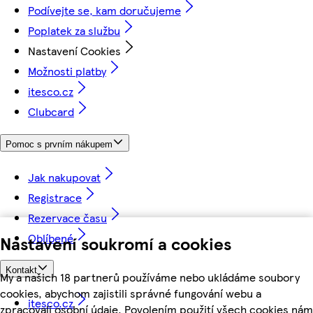
Podívejte se, kam doručujeme
Poplatek za službu
Nastavení Cookies
Možnosti platby
itesco.cz
Clubcard
Pomoc s prvním nákupem
Jak nakupovat
Registrace
Rezervace času
Oblíbené
Nastavení soukromí a cookies
Kontakt
My a našich 18 partnerů používáme nebo ukládáme soubory
cookies, abychom zajistili správné fungování webu a
itesco.cz
zpracovali osobní údaje. Povolením použití všech cookies nám