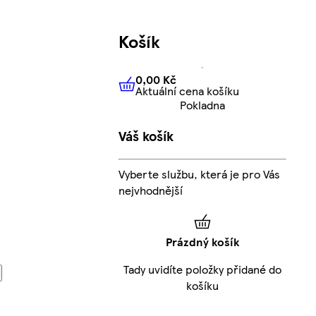
Košík
0,00 Kč
Aktuální cena košíku
0,00 Kč
Aktuální cena košíku
Pokladna
Váš košík
Vyberte službu, která je pro Vás
nejvhodnější
Prázdný košík
Tady uvidíte položky přidané do
košíku