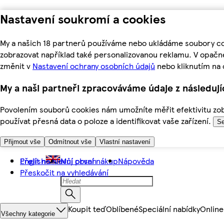
Nastavení soukromí a cookies
My a našich 18 partnerů používáme nebo ukládáme soubory coo
zobrazovat například také personalizovanou reklamu. V opačn
změnit v
Nastavení ochrany osobních údajů
nebo kliknutím na 
My a naši partneři zpracováváme údaje z následuj
Povolením souborů cookies nám umožníte měřit efektivitu zobr
používat přesná data o poloze a identifikovat vaše zařízení.
Se
Přijmout vše
Odmítnout vše
Vlastní nastavení
Přejít na hlavní obsah
English
Můj první nákup
Nápověda
Přeskočit na vyhledávání
Koupit teď
Oblíbené
Speciální nabídky
Online
Všechny kategorie