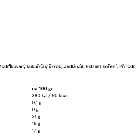
Modifikovaný kukuřičný škrob, Jedlá sůl, Extrakt koření, Přírod
na 100 g:
380 kJ / 90 kcal
0,1 g
0 g
21 g
15 g
1,1 g