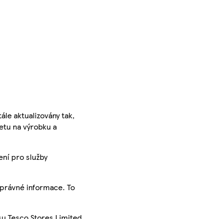
ále aktualizovány tak,
ketu na výrobku a
ení pro služby
správné informace. To
su Tesco Stores Limited