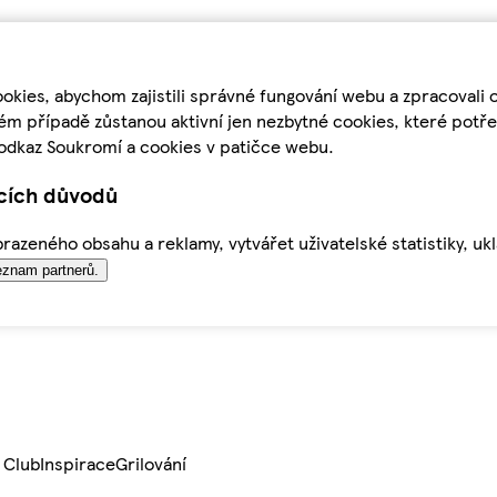
kies, abychom zajistili správné fungování webu a zpracovali 
ém případě zůstanou aktivní jen nezbytné cookies, které pot
odkaz Soukromí a cookies v patičce webu.
ících důvodů
azeného obsahu a reklamy, vytvářet uživatelské statistiky, uk
znam partnerů.
 Club
Inspirace
Grilování