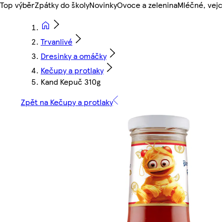
Top výběr
Zpátky do školy
Novinky
Ovoce a zelenina
Mléčné, vejc
Trvanlivé
Dresinky a omáčky
Kečupy a protlaky
Kand Kepuč 310g
Zpět na Kečupy a protlaky