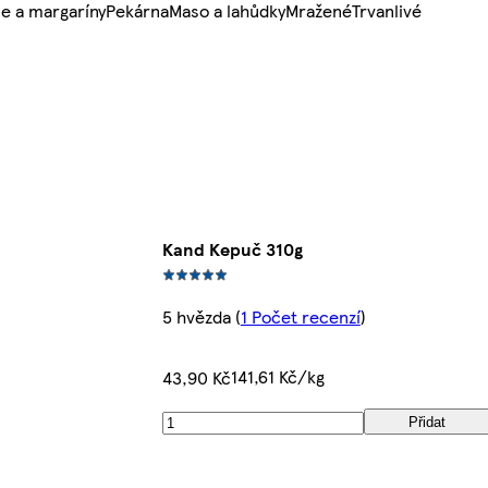
e a margaríny
Pekárna
Maso a lahůdky
Mražené
Trvanlivé
Kand Kepuč 310g
5 hvězda
(
1 Počet recenzí
)
141,61 Kč/kg
43,90 Kč
Přidat