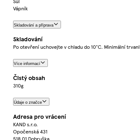
Sůl
Vápník
Skladování a příprava
Skladování
Po otevření uchovejte v chladu do 10°C. Minimální trvanl
Více informací
Čistý obsah
310g
Údaje o značce
Adresa pro vrácení
KAND s.r.o.
Opočenská 431
518 01 Dobruška