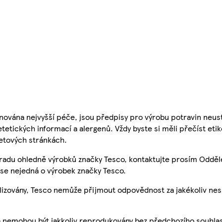
nována nejvyšší péče, jsou předpisy pro výrobu potravin neust
etetických informací a alergenů. Vždy byste si měli přečíst eti
etových stránkách.
 radu ohledně výrobků značky Tesco, kontaktujte prosím Odděl
se nejedná o výrobek značky Tesco.
ualizovány, Tesco nemůže přijmout odpovědnost za jakékoliv ne
a nemohou být jakkoliv reprodukovány bez předchozího souhla