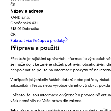
ČR
Název a adresa
KAND s.r.o.
Opočenská 431
518 01 Dobruška
ČR
Zobrazit vše Kečupy a protlaky
Příprava a použití
Přestože je zajištění správných informací o výrobcích vě
že může dojít ke změně složek potravin, obsahu živin, di
nespoléhat se pouze na informace poskytnuté na intern
V případě jakýchkoliv Vašich dotazů nebo potřeby získat
zákazníkům Tesco nebo výrobce daného výrobku, pokdu 
I přesto, že jsou informace o výrobcích pravidelně akt
však nemá vliv na Vaše práva dle zákona.
Tyto informace jsou podávány pouze pro osobní použití 