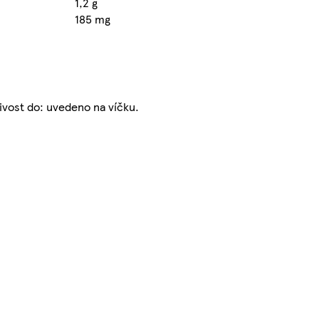
1,2 g
185 mg
ivost do: uvedeno na víčku.