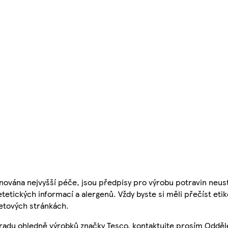
nována nejvyšší péče, jsou předpisy pro výrobu potravin neust
etetických informací a alergenů. Vždy byste si měli přečíst eti
etových stránkách.
 radu ohledně výrobků značky Tesco, kontaktujte prosím Odděl