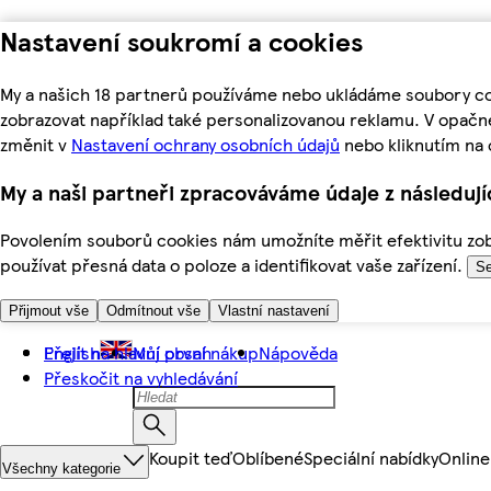
Nastavení soukromí a cookies
My a našich 18 partnerů používáme nebo ukládáme soubory coo
zobrazovat například také personalizovanou reklamu. V opačn
změnit v
Nastavení ochrany osobních údajů
nebo kliknutím na 
My a naši partneři zpracováváme údaje z následuj
Povolením souborů cookies nám umožníte měřit efektivitu zobr
používat přesná data o poloze a identifikovat vaše zařízení.
Se
Přijmout vše
Odmítnout vše
Vlastní nastavení
Přejít na hlavní obsah
English
Můj první nákup
Nápověda
Přeskočit na vyhledávání
Koupit teď
Oblíbené
Speciální nabídky
Online
Všechny kategorie