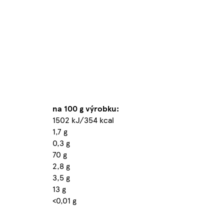
na 100 g výrobku:
1502 kJ/354 kcal
1,7 g
0,3 g
70 g
2,8 g
3,5 g
13 g
<0,01 g