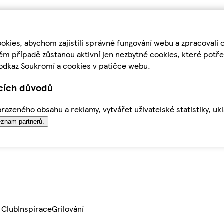
kies, abychom zajistili správné fungování webu a zpracovali 
ém případě zůstanou aktivní jen nezbytné cookies, které pot
odkaz Soukromí a cookies v patičce webu.
ících důvodů
azeného obsahu a reklamy, vytvářet uživatelské statistiky, uk
znam partnerů.
 Club
Inspirace
Grilování