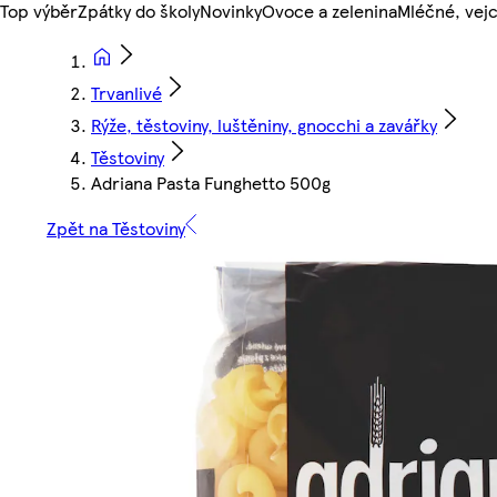
Top výběr
Zpátky do školy
Novinky
Ovoce a zelenina
Mléčné, vejc
Trvanlivé
Rýže, těstoviny, luštěniny, gnocchi a zavářky
Těstoviny
Adriana Pasta Funghetto 500g
Zpět na Těstoviny