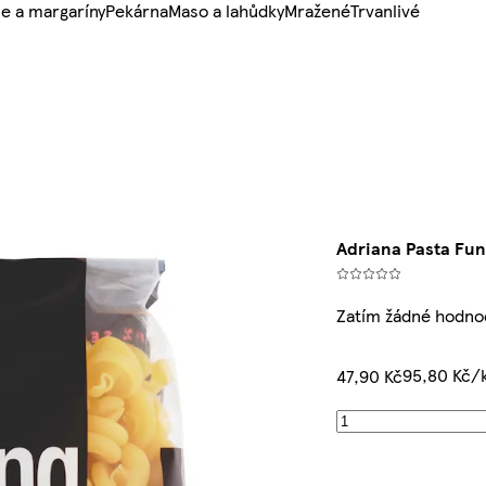
e a margaríny
Pekárna
Maso a lahůdky
Mražené
Trvanlivé
Adriana Pasta Fu
Zatím žádné hodno
95,80 Kč/
47,90 Kč