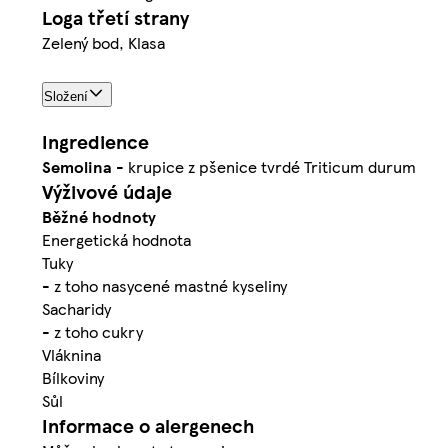
Loga třetí strany
Zelený bod, Klasa
Složení
Ingredience
Semolina
- krupice z pšenice tvrdé Triticum durum
Výživové údaje
Běžné hodnoty
Energetická hodnota
Tuky
- z toho nasycené mastné kyseliny
Sacharidy
- z toho cukry
Vláknina
Bílkoviny
Sůl
Informace o alergenech