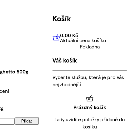
Košík
0,00 Kč
Aktuální cena košíku
0,00 Kč
Aktuální cena košíku
Pokladna
Váš košík
nghetto 500g
Vyberte službu, která je pro Vás
nejvhodnější
cení
Prázdný košík
kg
Tady uvidíte položky přidané do
Přidat
košíku