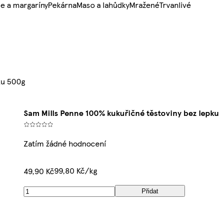
e a margaríny
Pekárna
Maso a lahůdky
Mražené
Trvanlivé
ku 500g
Sam Mills Penne 100% kukuřičné těstoviny bez lepku
Zatím žádné hodnocení
99,80 Kč/kg
49,90 Kč
Přidat