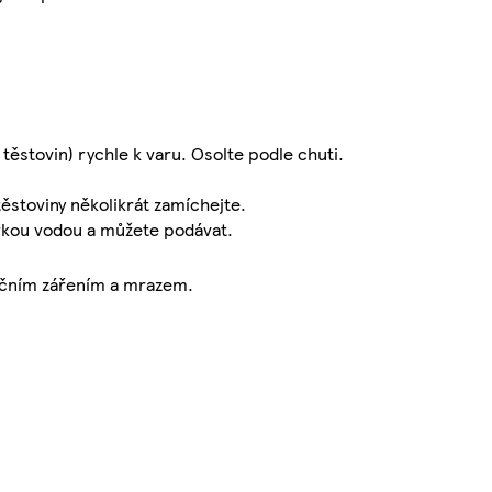
těstovin) rychle k varu. Osolte podle chuti.
ěstoviny několikrát zamíchejte.
orkou vodou a můžete podávat.
ečním zářením a mrazem.