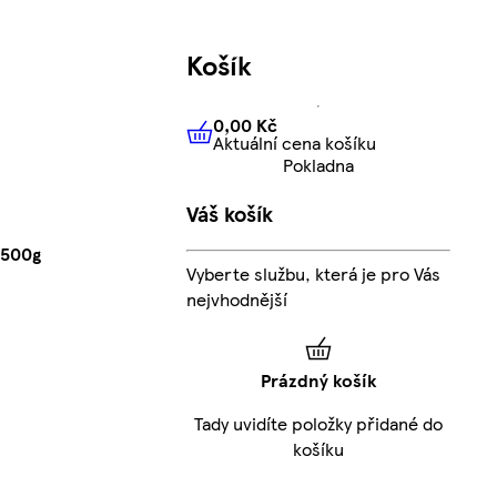
Košík
0,00 Kč
Aktuální cena košíku
0,00 Kč
Aktuální cena košíku
Pokladna
Váš košík
 500g
Vyberte službu, která je pro Vás
nejvhodnější
Prázdný košík
Tady uvidíte položky přidané do
košíku