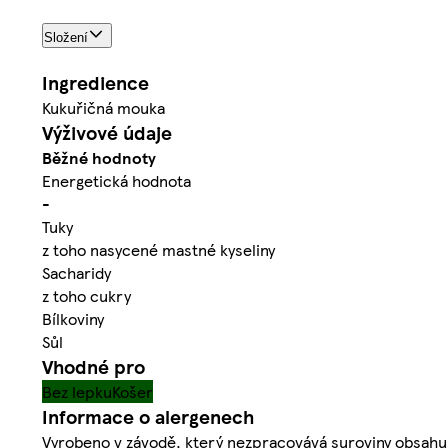
Složení
Ingredience
Kukuřičná mouka
Výživové údaje
Běžné hodnoty
Energetická hodnota
-
Tuky
z toho nasycené mastné kyseliny
Sacharidy
z toho cukry
Bílkoviny
Sůl
Vhodné pro
Bez lepku
Košer
Informace o alergenech
Vyrobeno v závodě, který nezpracovává suroviny obsahuj