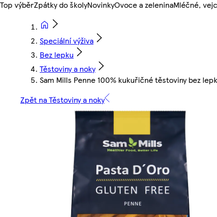
Top výběr
Zpátky do školy
Novinky
Ovoce a zelenina
Mléčné, vejc
Speciální výživa
Bez lepku
Těstoviny a noky
Sam Mills Penne 100% kukuřičné těstoviny bez lep
Zpět na Těstoviny a noky