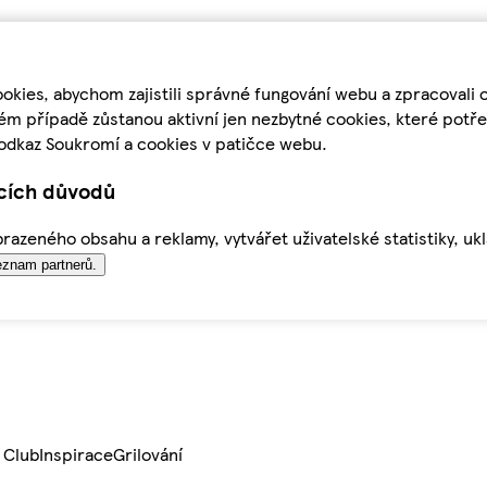
kies, abychom zajistili správné fungování webu a zpracovali 
ém případě zůstanou aktivní jen nezbytné cookies, které pot
odkaz Soukromí a cookies v patičce webu.
ících důvodů
azeného obsahu a reklamy, vytvářet uživatelské statistiky, uk
znam partnerů.
 Club
Inspirace
Grilování