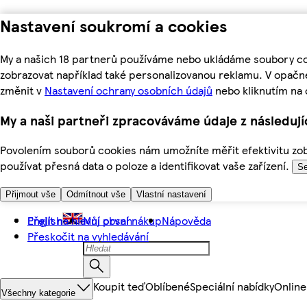
Nastavení soukromí a cookies
My a našich 18 partnerů používáme nebo ukládáme soubory coo
zobrazovat například také personalizovanou reklamu. V opačn
změnit v
Nastavení ochrany osobních údajů
nebo kliknutím na 
My a naši partneři zpracováváme údaje z následuj
Povolením souborů cookies nám umožníte měřit efektivitu zobr
používat přesná data o poloze a identifikovat vaše zařízení.
Se
Přijmout vše
Odmítnout vše
Vlastní nastavení
Přejít na hlavní obsah
English
Můj první nákup
Nápověda
Přeskočit na vyhledávání
Koupit teď
Oblíbené
Speciální nabídky
Online
Všechny kategorie