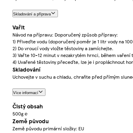
Skladování a příprava
Vařit
Návod na přípravu: Doporučený způsob přípravy:
1) Přiveďte vodu (doporučený poměr je 1 litr vody na 100 
2) Do vroucí vody vložte těstoviny a zamíchejte.
3) Vařte 10-12 minut v nezakrytém hrnci, během vaření t
4) Uvařené těstoviny přeceďte, lze je i propláchnout h
Skladování
Uchovejte v suchu a chladu, chraňte před přímým slun
Více informací
Čistý obsah
500g ℮
Země původu
Země původu primární složky: EU