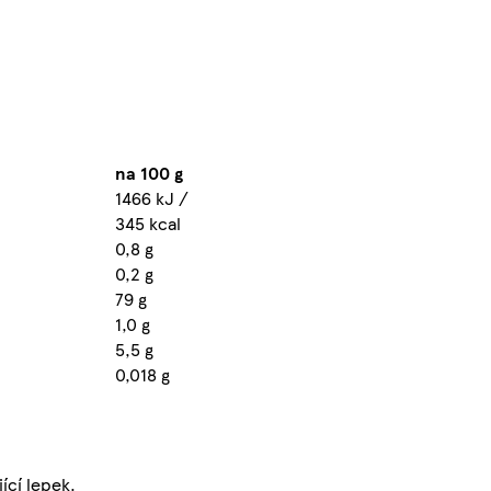
na 100 g
1466 kJ /
345 kcal
0,8 g
0,2 g
79 g
1,0 g
5,5 g
0,018 g
ící lepek.