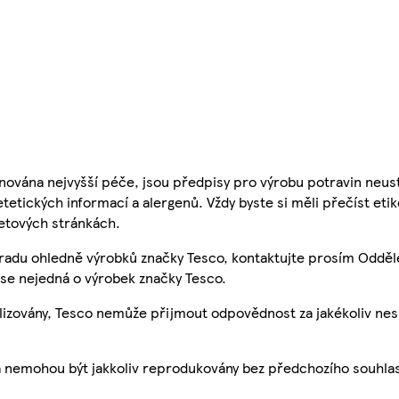
nována nejvyšší péče, jsou předpisy pro výrobu potravin neust
etetických informací a alergenů. Vždy byste si měli přečíst eti
etových stránkách.
 radu ohledně výrobků značky Tesco, kontaktujte prosím Odděl
se nejedná o výrobek značky Tesco.
ualizovány, Tesco nemůže přijmout odpovědnost za jakékoliv ne
a nemohou být jakkoliv reprodukovány bez předchozího souhla