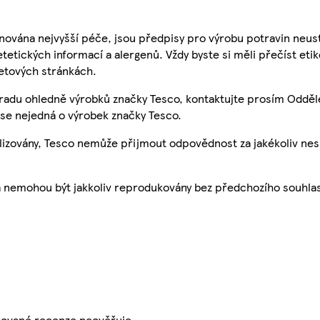
nována nejvyšší péče, jsou předpisy pro výrobu potravin neust
etetických informací a alergenů. Vždy byste si měli přečíst eti
etových stránkách.
 radu ohledně výrobků značky Tesco, kontaktujte prosím Odděl
se nejedná o výrobek značky Tesco.
ualizovány, Tesco nemůže přijmout odpovědnost za jakékoliv ne
a nemohou být jakkoliv reprodukovány bez předchozího souhla
ikované recenze neověřuje.