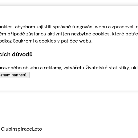
kies, abychom zajistili správné fungování webu a zpracovali 
ém případě zůstanou aktivní jen nezbytné cookies, které pot
odkaz Soukromí a cookies v patičce webu.
ících důvodů
azeného obsahu a reklamy, vytvářet uživatelské statistiky, uk
znam partnerů.
 Club
Inspirace
Léto