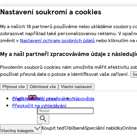
Nastavení soukromí a cookies
My a našich 18 partnerů používáme nebo ukládáme soubory coo
zobrazovat například také personalizovanou reklamu. V opačn
změnit v
Nastavení ochrany osobních údajů
nebo kliknutím na 
My a naši partneři zpracováváme údaje z následuj
Povolením souborů cookies nám umožníte měřit efektivitu zobr
používat přesná data o poloze a identifikovat vaše zařízení.
Se
Přijmout vše
Odmítnout vše
Vlastní nastavení
Přejít na hlavní obsah
English
Můj první nákup
Nápověda
Přeskočit na vyhledávání
Koupit teď
Oblíbené
Speciální nabídky
Online
Všechny kategorie