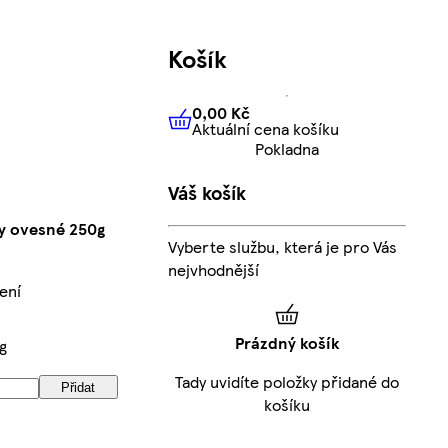
Košík
0,00 Kč
Aktuální cena košíku
0,00 Kč
Aktuální cena košíku
Pokladna
Váš košík
y ovesné 250g
Vyberte službu, která je pro Vás
nejvhodnější
ení
Prázdný košík
g
Tady uvidíte položky přidané do
Přidat
košíku