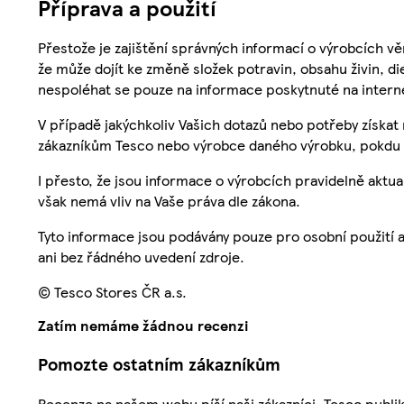
Příprava a použití
Přestože je zajištění správných informací o výrobcích vě
že může dojít ke změně složek potravin, obsahu živin, di
nespoléhat se pouze na informace poskytnuté na intern
V případě jakýchkoliv Vašich dotazů nebo potřeby získat
zákazníkům Tesco nebo výrobce daného výrobku, pokdu 
I přesto, že jsou informace o výrobcích pravidelně akt
však nemá vliv na Vaše práva dle zákona.
Tyto informace jsou podávány pouze pro osobní použití 
ani bez řádného uvedení zdroje.
© Tesco Stores ČR a.s.
Zatím nemáme žádnou recenzi
Pomozte ostatním zákazníkům
Recenze na našem webu píší naši zákazníci. Tesco publ