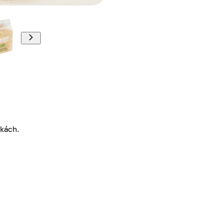
škách.