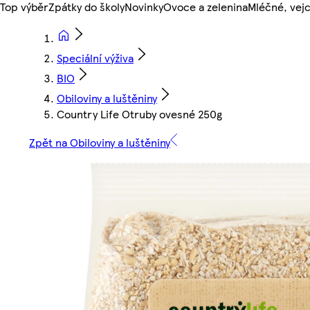
Top výběr
Zpátky do školy
Novinky
Ovoce a zelenina
Mléčné, vejc
Speciální výživa
BIO
Obiloviny a luštěniny
Country Life Otruby ovesné 250g
Zpět na Obiloviny a luštěniny