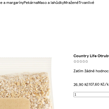
e a margaríny
Pekárna
Maso a lahůdky
Mražené
Trvanlivé
Country Life Otrub
Zatím žádné hodnoc
107,60 Kč/k
26,90 Kč