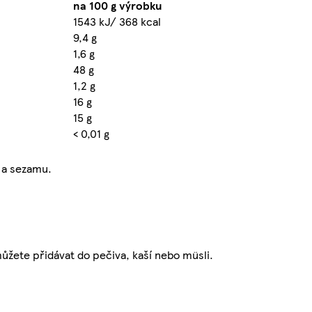
na 100 g výrobku
1543 kJ/ 368 kcal
9,4 g
1,6 g
48 g
1,2 g
16 g
15 g
< 0,01 g
 a sezamu.
žete přidávat do pečiva, kaší nebo müsli.