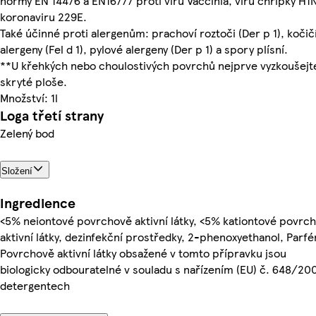
normy EN 14476 a EN16777 proti viru Vaccinia, viru chřipky H1N
koronaviru 229E.
Také účinné proti alergenům: prachoví roztoči (Der p 1), kočič
alergeny (Fel d 1), pylové alergeny (Der p 1) a spory plísní.
**U křehkých nebo choulostivých povrchů nejprve vyzkoušejt
skryté ploše.
Množství: 1l
Loga třetí strany
Zelený bod
Složení
Ingredience
<5% neiontové povrchově aktivní látky, <5% kationtové povrc
aktivní látky, dezinfekční prostředky, 2-phenoxyethanol, Parfé
Povrchově aktivní látky obsažené v tomto přípravku jsou
biologicky odbouratelné v souladu s nařízením (EU) č. 648/20
detergentech