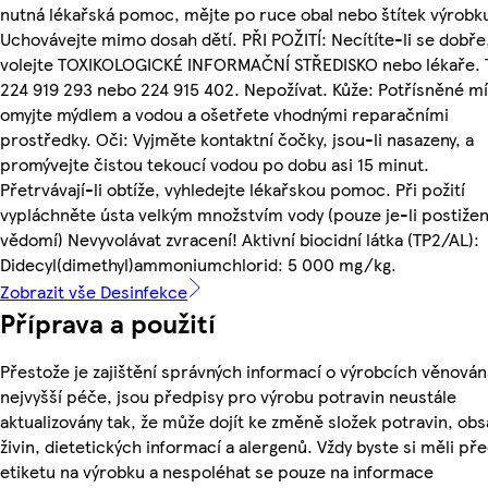
nutná lékařská pomoc, mějte po ruce obal nebo štítek výrobk
Uchovávejte mimo dosah dětí. PŘI POŽITÍ: Necítíte-li se dobře
volejte TOXIKOLOGICKÉ INFORMAČNÍ STŘEDISKO nebo lékaře. T
224 919 293 nebo 224 915 402. Nepožívat. Kůže: Potřísněné m
omyjte mýdlem a vodou a ošetřete vhodnými reparačními
prostředky. Oči: Vyjměte kontaktní čočky, jsou-li nasazeny, a
promývejte čistou tekoucí vodou po dobu asi 15 minut.
Přetrvávají-li obtíže, vyhledejte lékařskou pomoc. Při požití
vypláchněte ústa velkým množstvím vody (pouze je-li postižen
vědomí) Nevyvolávat zvracení! Aktivní biocidní látka (TP2/AL):
Didecyl(dimethyl)ammoniumchlorid: 5 000 mg/kg.
Zobrazit vše Desinfekce
Příprava a použití
Přestože je zajištění správných informací o výrobcích věnován
nejvyšší péče, jsou předpisy pro výrobu potravin neustále
aktualizovány tak, že může dojít ke změně složek potravin, ob
živin, dietetických informací a alergenů. Vždy byste si měli pře
etiketu na výrobku a nespoléhat se pouze na informace