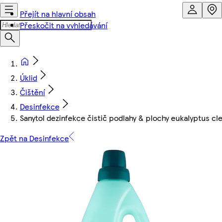
Přejít na hlavní obsah
Přeskočit na vyhledávání
Úklid
Čištění
Desinfekce
Sanytol dezinfekce čistič podlahy & plochy eukalyptus cle
Zpět na Desinfekce