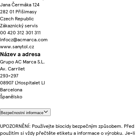
Jana Čermáka 124
282 01 Přišimasy
Czech Republic
Zákaznický servis
00 420 312 301 311
infocz@acmarca.com
www.sanytol.cz
Název a adresa
Grupo AC Marca S.L.
Av. Carrilet
293-297
08907 ĽHospitalet LI
Barcelona
Španělsko
Bezpečnostní informace
UPOZORNĚNÍ: Používejte biocidy bezpečným způsobem. Před
použitím si vždy přečtěte etiketu a informace o výrobku. Je-li