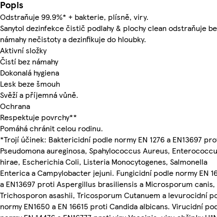
Popis
Odstraňuje 99.9%* + bakterie, plísně, viry.
Sanytol dezinfekce čistič podlahy & plochy clean odstraňuje be
námahy nečistoty a dezinfikuje do hloubky.
Aktivní složky
Čistí bez námahy
Dokonalá hygiena
Lesk beze šmouh
Svěží a příjemná vůně.
Ochrana
Respektuje povrchy**
Pomáhá chránit celou rodinu.
*Trojí účinek: Baktericidní podle normy EN 1276 a EN13697 pro
Pseudomona aureginosa, Spahylococcus Aureus, Enterococc
hirae, Escherichia Coli, Listeria Monocytogenes, Salmonella
Enterica a Campylobacter jejuni. Fungicidní podle normy EN 1
a EN13697 proti Aspergillus brasiliensis a Microsporum canis,
Trichosporon asashii, Tricosporum Cutanuem a levurocidní p
normy EN1650 a EN 16615 proti Candida albicans. Virucidní po