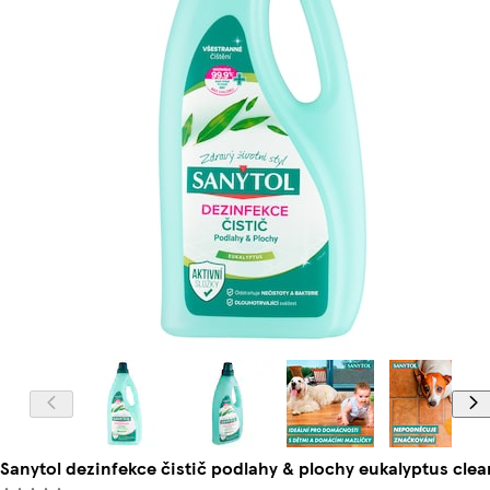
Sanytol dezinfekce čistič podlahy & plochy eukalyptus clean