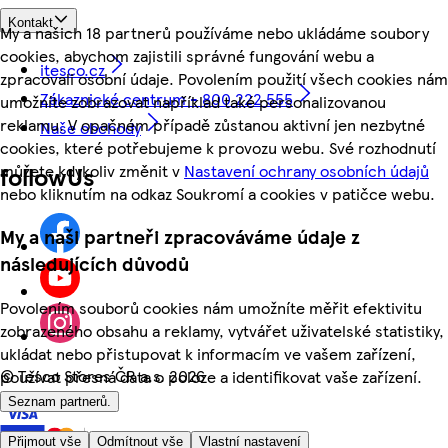
Kontakt
My a našich 18 partnerů používáme nebo ukládáme soubory
cookies, abychom zajistili správné fungování webu a
itesco.cz
zpracovali osobní údaje. Povolením použití všech cookies nám
Zákaznické centrum - 800 222 555
umožníte zobrazovat například také personalizovanou
reklamu. V opačném případě zůstanou aktivní jen nezbytné
Naše obchody
cookies, které potřebujeme k provozu webu. Své rozhodnutí
můžete kdykoliv změnit v
Nastavení ochrany osobních údajů
followUs
nebo kliknutím na odkaz Soukromí a cookies v patičce webu.
My a naši partneři zpracováváme údaje z
následujících důvodů
Povolením souborů cookies nám umožníte měřit efektivitu
zobrazeného obsahu a reklamy, vytvářet uživatelské statistiky,
ukládat nebo přistupovat k informacím ve vašem zařízení,
©
Tesco Stores ČR a.s. 2026
používat přesná data o poloze a identifikovat vaše zařízení.
Seznam partnerů.
Přijmout vše
Odmítnout vše
Vlastní nastavení