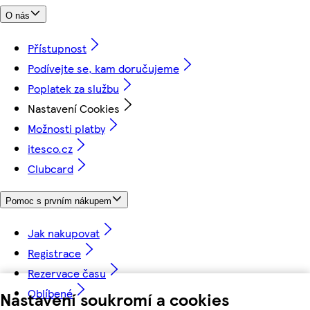
O nás
Přístupnost
Podívejte se, kam doručujeme
Poplatek za službu
Nastavení Cookies
Možnosti platby
itesco.cz
Clubcard
Pomoc s prvním nákupem
Jak nakupovat
Registrace
Rezervace času
Oblíbené
Nastavení soukromí a cookies