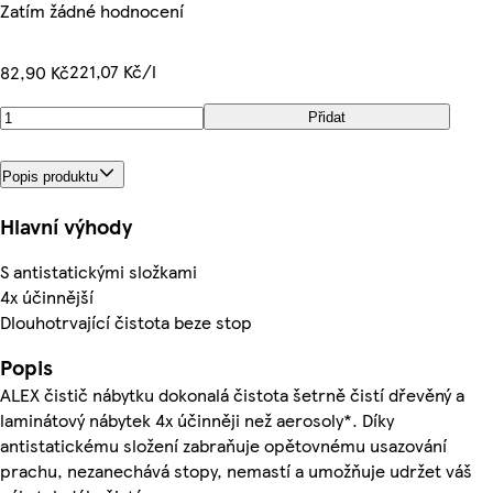
Zatím žádné hodnocení
221,07 Kč/l
82,90 Kč
Přidat
Popis produktu
Hlavní výhody
S antistatickými složkami
4x účinnější
Dlouhotrvající čistota beze stop
Popis
ALEX čistič nábytku dokonalá čistota šetrně čistí dřevěný a
laminátový nábytek 4x účinněji než aerosoly*. Díky
antistatickému složení zabraňuje opětovnému usazování
prachu, nezanechává stopy, nemastí a umožňuje udržet váš