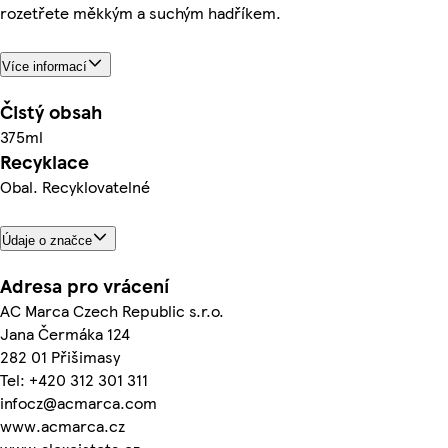
rozetřete měkkým a suchým hadříkem.
Více informací
Čistý obsah
375ml
Recyklace
Obal. Recyklovatelné
Údaje o značce
Adresa pro vrácení
AC Marca Czech Republic s.r.o.
Jana Čermáka 124
282 01 Přišimasy
Tel: +420 312 301 311
infocz@acmarca.com
www.acmarca.cz