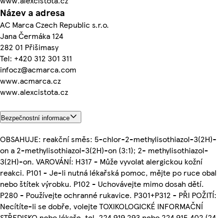
www.alexcistota.cz
Název a adresa
AC Marca Czech Republic s.r.o.
Jana Čermáka 124
282 01 Přišimasy
Tel: +420 312 301 311
infocz@acmarca.com
www.acmarca.cz
www.alexcistota.cz
Bezpečnostní informace
OBSAHUJE: reakční směs: 5-chlor-2-methylisothiazol-3(2H)-
on a 2-methylisothiazol-3(2H)-on (3:1); 2- methylisothiazol-
3(2H)-on. VAROVÁNÍ: H317 - Může vyvolat alergickou kožní
reakci. P101 - Je-li nutná lékařská pomoc, mějte po ruce obal
nebo štítek výrobku. P102 - Uchovávejte mimo dosah dětí.
P280 - Používejte ochranné rukavice. P301+P312 - PŘI POŽITÍ:
Necítíte-li se dobře, volejte TOXIKOLOGICKÉ INFORMAČNÍ
STŘEDISKO nebo lékaře, tel. 224 919 293 nebo 224 915 402 (24