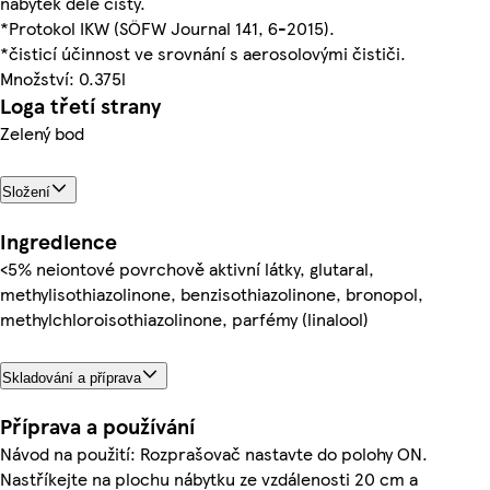
nábytek déle čistý.
*Protokol IKW (SÖFW Journal 141, 6-2015).
*čisticí účinnost ve srovnání s aerosolovými čističi.
Množství: 0.375l
Loga třetí strany
Zelený bod
Složení
Ingredience
<5% neiontové povrchově aktivní látky, glutaral,
methylisothiazolinone, benzisothiazolinone, bronopol,
methylchloroisothiazolinone, parfémy (linalool)
Skladování a příprava
Příprava a používání
Návod na použití: Rozprašovač nastavte do polohy ON.
Nastříkejte na plochu nábytku ze vzdálenosti 20 cm a