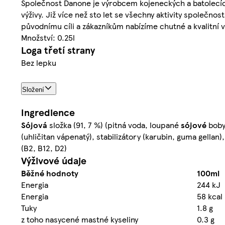
Společnost Danone je výrobcem kojeneckých a batolecích
výživy. Již více než sto let se všechny aktivity společn
původnímu cíli a zákazníkům nabízíme chutné a kvalitní výr
Množství: 0.25l
Loga třetí strany
Bez lepku
Složení
Ingredience
Sójová
složka (91, 7 %) (pitná voda, loupané
sójové
boby 
(uhličitan vápenatý), stabilizátory (karubin, guma gellan
(B2, B12, D2)
Výživové údaje
Běžné hodnoty
100ml
Energia
244 kJ
Energia
58 kcal
Tuky
1.8 g
z toho nasycené mastné kyseliny
0.3 g