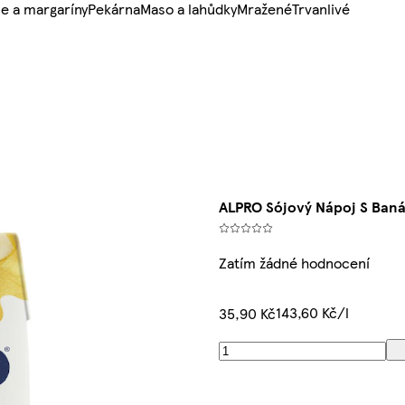
e a margaríny
Pekárna
Maso a lahůdky
Mražené
Trvanlivé
ALPRO Sójový Nápoj S Ban
Zatím žádné hodnocení
143,60 Kč/l
35,90 Kč