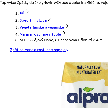
Top výběr
Zpátky do školy
Novinky
Ovoce a zelenina
Mléčné, vejc
Speciální výživa
Vegetariánské a veganské
Mana a rostlinné nápoje
ALPRO Sójový Nápoj S Banánovou Příchutí 250ml
Zpět na Mana a rostlinné nápoje