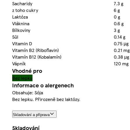
Sacharidy
7.3 g
z toho cukry
6 g
Laktóza
0 g
Vláknina
0.6 g
Bílkoviny
3 g
Sůl
0.14 g
Vitamin D
0.75 μg
Vitamín B2 (Riboflavin)
0.21 mg
Vitamín B12 (Kobalamín)
0.38 μg
Vápník
120 mg
Vhodné pro
Bez lepku
Informace o alergenech
Obsahuje: Sója
Bez lepku. Přirozeně bez laktózy.
Skladování a příprava
Skladování