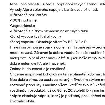
tebe i pro planetu. A teď si pojď dopřát vychlazenou skl
Výhody Alpro sójového nápoje s banánovou příchutí:
▪Přirozeně bez laktózy
▪100% rostlinné
▪Vegetariánské
▪Přirozeně s nízkým obsahem nasycených tuků
▪Zdroj vysoce kvalitní bílkoviny
▪Zdroj vápníku. Obsahuje vitamíny B2, B12 a D.
Hlavní surovinou je sója - a co je na ní kromě její výteč
modifikovaná. Zároveň je dobré vědět, že naše rostlinn
hádej co? To není všechno! Ještě tu jsou naše recyklovan
dobré nejen uvnitř, ale i navenek.
Známe budoucnost a je rostlinná.
Chceme inspirovat kohokoli na téhle planetě, kdo má ch
Moc dobře víme, že cesta za zdravým životním stylem můž
rostlinné produkty. Fandíme všem, kteří to zkouší, kaž
rostlinných produktů, už od 80.let 20.století! Díky naši
*Alpro obsahuje vápník, který je potřebný pro udržení n
životního stylu.