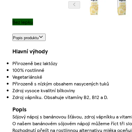
Bez lepku
Popis produktu
Hlavní výhody
Přirozeně bez laktózy
100% rostlinné
Vegetariánské
Přirozeně s nízkým obsahem nasycených tuků
Zdroj vysoce kvalitní bílkoviny
Zdroj vápníku. Obsahuje vitamíny B2, B12 a D.
Popis
Sójový nápoj s banánovou šťávou, zdroj vápníkku a vitam
O našem banánovém sójovém nápoji můžeme říct tři slov
Rozhodnutí přejít na rostlinnou alternativu mléka oceňu