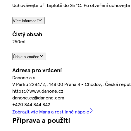
Uchovávejte při teplotě do 25 °C. Po otveření uchovejte 
Více informací
Čistý obsah
250ml
Údaje o značce
Adresa pro vrácení
Danone a.s.
V Parku 2294/2,, 148 00 Praha 4 - Chodov,, Česká repub
https://www.danone.cz
danone.cz@danone.com
+420 844 844 842
Zobrazit vše Mana a rostlinné nápoje
Příprava a použití