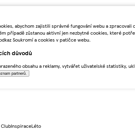
kies, abychom zajistili správné fungování webu a zpracovali 
ém případě zůstanou aktivní jen nezbytné cookies, které pot
odkaz Soukromí a cookies v patičce webu.
ících důvodů
azeného obsahu a reklamy, vytvářet uživatelské statistiky, uk
znam partnerů.
 Club
Inspirace
Léto