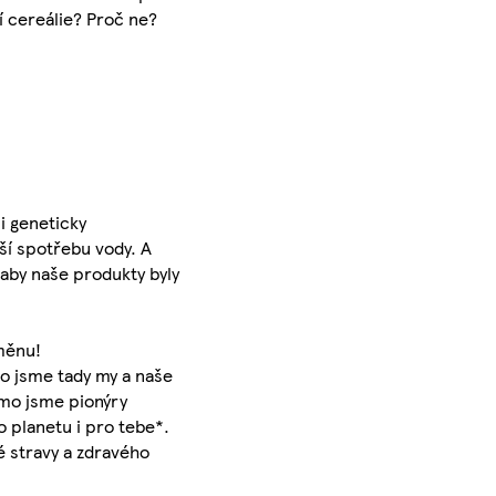
í cereálie? Proč ne?
ni geneticky
ší spotřebu vody. A
 aby naše produkty byly
měnu!
ho jsme tady my a naše
rmo jsme pionýry
o planetu i pro tebe*.
é stravy a zdravého