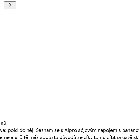
inů.
a: pojď do něj! Seznam se s Alpro sójovým nápojem s banánov
jeme a určitě máš spoustu důvodů se díky tomu cítit prostě sk