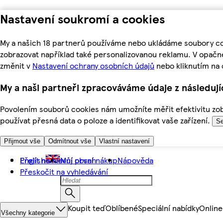
Nastavení soukromí a cookies
My a našich 18 partnerů používáme nebo ukládáme soubory coo
zobrazovat například také personalizovanou reklamu. V opačn
změnit v
Nastavení ochrany osobních údajů
nebo kliknutím na 
My a naši partneři zpracováváme údaje z následuj
Povolením souborů cookies nám umožníte měřit efektivitu zobr
používat přesná data o poloze a identifikovat vaše zařízení.
Se
Přijmout vše
Odmítnout vše
Vlastní nastavení
Přejít na hlavní obsah
English
Můj první nákup
Nápověda
Přeskočit na vyhledávání
Koupit teď
Oblíbené
Speciální nabídky
Online
Všechny kategorie