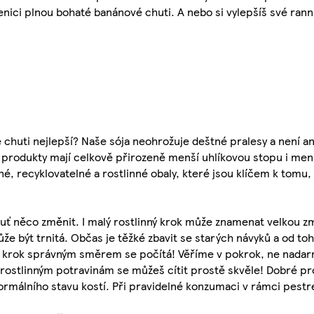
enici plnou bohaté banánové chuti. A nebo si vylepšíš své rann
né chuti nejlepší? Naše sója neohrožuje deštné pralesy a není a
é produkty mají celkově přirozeně menší uhlíkovou stopu i men
é, recyklovatelné a rostlinné obaly, které jsou klíčem k tomu,
uť něco změnit. I malý rostlinný krok může znamenat velkou z
e být trnitá. Občas je těžké zbavit se starých návyků a od to
dý krok správným směrem se počítá! Věříme v pokrok, ne nada
m rostlinným potravinám se můžeš cítit prostě skvěle! Dobré pr
ormálního stavu kostí. Při pravidelné konzumaci v rámci pestr