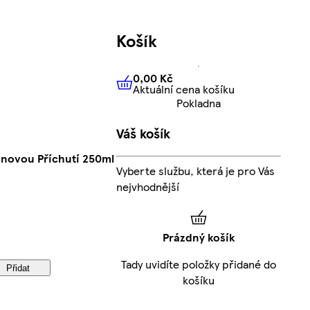
Košík
0,00 Kč
Aktuální cena košíku
0,00 Kč
Aktuální cena košíku
Pokladna
Váš košík
ánovou Příchutí 250ml
Vyberte službu, která je pro Vás
nejvhodnější
Prázdný košík
Tady uvidíte položky přidané do
Přidat
košíku