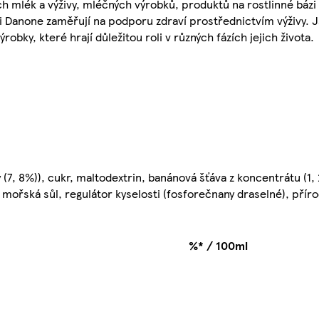
 mlék a výživy, mléčných výrobků, produktů na rostlinné bázi 
osti Danone zaměřují na podporu zdraví prostřednictvím výživy.
obky, které hrají důležitou roli v různých fázích jejich života.
(7, 8%)), cukr, maltodextrin, banánová šťáva z koncentrátu (1,
), mořská sůl, regulátor kyselosti (fosforečnany draselné), přír
%* / 100ml