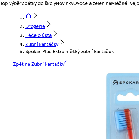
Top výběr
Zpátky do školy
Novinky
Ovoce a zelenina
Mléčné, vejc
Drogerie
Péče o ústa
Zubní kartáčky
Spokar Plus Extra měkký zubní kartáček
Zpět na Zubní kartáčky