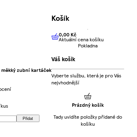
Košík
0,00 Kč
Aktuální cena košíku
0,00 Kč
Aktuální cena košíku
Pokladna
Váš košík
a měkký zubní kartáček
Vyberte službu, která je pro Vás
nejvhodnější
ocení
Prázdný košík
/kus
Tady uvidíte položky přidané do
Přidat
košíku