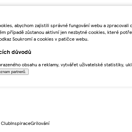
kies, abychom zajistili správné fungování webu a zpracovali 
ém případě zůstanou aktivní jen nezbytné cookies, které pot
odkaz Soukromí a cookies v patičce webu.
ících důvodů
azeného obsahu a reklamy, vytvářet uživatelské statistiky, uk
znam partnerů.
 Club
Inspirace
Grilování