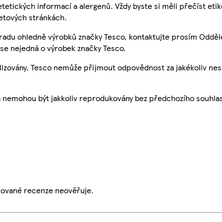
etetických informací a alergenů. Vždy byste si měli přečíst eti
etových stránkách.
 radu ohledně výrobků značky Tesco, kontaktujte prosím Odděl
se nejedná o výrobek značky Tesco.
ualizovány, Tesco nemůže přijmout odpovědnost za jakékoliv ne
a nemohou být jakkoliv reprodukovány bez předchozího souhla
ikované recenze neověřuje.