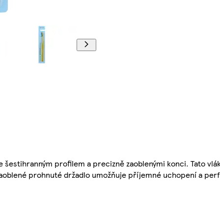
e šestihranným profilem a precizně zaoblenými konci. Tato vlák
 Zaoblené prohnuté držadlo umožňuje příjemné uchopení a per