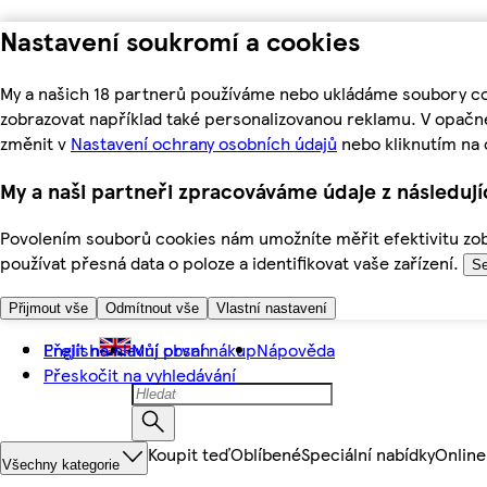
Nastavení soukromí a cookies
My a našich 18 partnerů používáme nebo ukládáme soubory coo
zobrazovat například také personalizovanou reklamu. V opačn
změnit v
Nastavení ochrany osobních údajů
nebo kliknutím na 
My a naši partneři zpracováváme údaje z následuj
Povolením souborů cookies nám umožníte měřit efektivitu zobr
používat přesná data o poloze a identifikovat vaše zařízení.
Se
Přijmout vše
Odmítnout vše
Vlastní nastavení
Přejít na hlavní obsah
English
Můj první nákup
Nápověda
Přeskočit na vyhledávání
Koupit teď
Oblíbené
Speciální nabídky
Online
Všechny kategorie