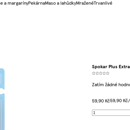
e a margaríny
Pekárna
Maso a lahůdky
Mražené
Trvanlivé
Spokar Plus Extr
Zatím žádné hodn
59,90 Kč
59,90 Kč