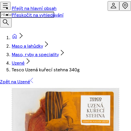
Přejít na hlavní obsah
Přeskočit na vyhledávání
Maso a lahůdky
Maso, ryby a speciality
Uzené
Tesco Uzená kuřecí stehna 340g
Zpět na Uzené