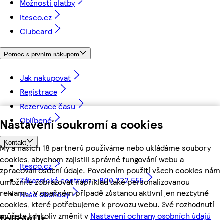
Možnosti platby
itesco.cz
Clubcard
Pomoc s prvním nákupem
Jak nakupovat
Registrace
Rezervace času
Oblíbené
Nastavení soukromí a cookies
Kontakt
My a našich 18 partnerů používáme nebo ukládáme soubory
cookies, abychom zajistili správné fungování webu a
itesco.cz
zpracovali osobní údaje. Povolením použití všech cookies nám
Zákaznické centrum - 800 222 555
umožníte zobrazovat například také personalizovanou
reklamu. V opačném případě zůstanou aktivní jen nezbytné
Naše obchody
cookies, které potřebujeme k provozu webu. Své rozhodnutí
můžete kdykoliv změnit v
Nastavení ochrany osobních údajů
followUs