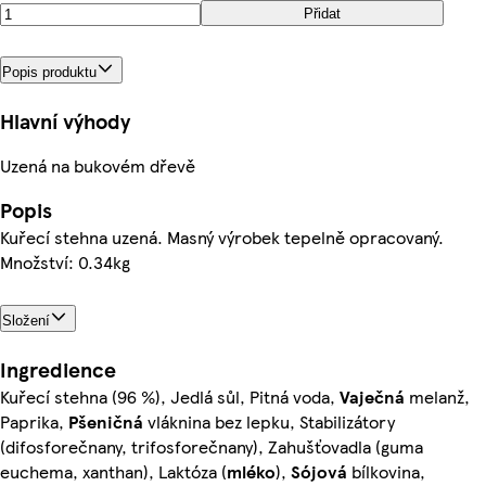
Přidat
Popis produktu
Hlavní výhody
Uzená na bukovém dřevě
Popis
Kuřecí stehna uzená. Masný výrobek tepelně opracovaný.
Množství: 0.34kg
Složení
Ingredience
Kuřecí stehna (96 %), Jedlá sůl, Pitná voda,
Vaječná
melanž,
Paprika,
Pšeničná
vláknina bez lepku, Stabilizátory
(difosforečnany, trifosforečnany), Zahušťovadla (guma
euchema, xanthan), Laktóza (
mléko
),
Sójová
bílkovina,