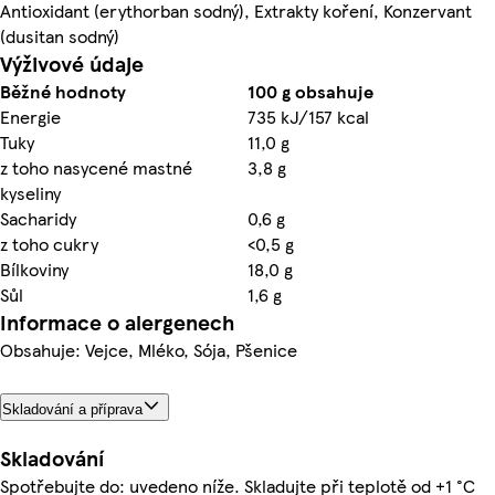
Antioxidant (erythorban sodný), Extrakty koření, Konzervant
(dusitan sodný)
Výživové údaje
Běžné hodnoty
100 g obsahuje
Energie
735 kJ/157 kcal
Tuky
11,0 g
z toho nasycené mastné
3,8 g
kyseliny
Sacharidy
0,6 g
z toho cukry
<0,5 g
Bílkoviny
18,0 g
Sůl
1,6 g
Informace o alergenech
Obsahuje: Vejce, Mléko, Sója, Pšenice
Skladování a příprava
Skladování
Spotřebujte do: uvedeno níže. Skladujte při teplotě od +1 °C