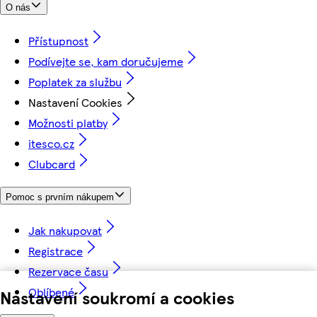
O nás
Přístupnost
Podívejte se, kam doručujeme
Poplatek za službu
Nastavení Cookies
Možnosti platby
itesco.cz
Clubcard
Pomoc s prvním nákupem
Jak nakupovat
Registrace
Rezervace času
Oblíbené
Nastavení soukromí a cookies