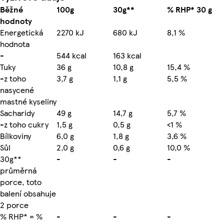
Běžné
100g
30g**
% RHP* 30 g
hodnoty
Energetická
2270 kJ
680 kJ
8,1 %
hodnota
-
544 kcal
163 kcal
Tuky
36 g
10,8 g
15,4 %
-z toho
3,7 g
1,1 g
5,5 %
nasycené
mastné kyseliny
Sacharidy
49 g
14,7 g
5,7 %
-z toho cukry
1,5 g
0,5 g
<1 %
Bílkoviny
6,0 g
1,8 g
3,6 %
Sůl
2,0 g
0,6 g
10,0 %
30g**
-
-
-
průměrná
porce, toto
balení obsahuje
2 porce
% RHP* = %
-
-
-