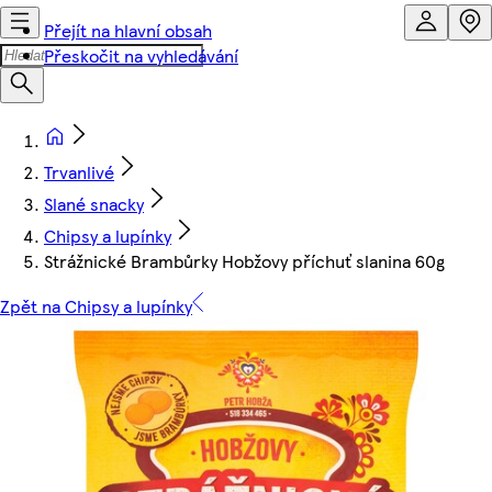
Přejít na hlavní obsah
Přeskočit na vyhledávání
Trvanlivé
Slané snacky
Chipsy a lupínky
Strážnické Brambůrky Hobžovy příchuť slanina 60g
Zpět na Chipsy a lupínky