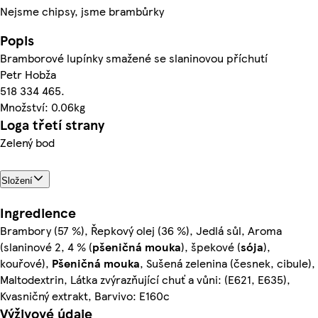
Nejsme chipsy, jsme brambůrky
Popis
Bramborové lupínky smažené se slaninovou příchutí
Petr Hobža
518 334 465.
Množství: 0.06kg
Loga třetí strany
Zelený bod
Složení
Ingredience
Brambory (57 %), Řepkový olej (36 %), Jedlá sůl, Aroma
(slaninové 2, 4 % (
pšeničná
mouka
), špekové (
sója
),
kouřové),
Pšeničná
mouka
, Sušená zelenina (česnek, cibule),
Maltodextrin, Látka zvýrazňující chuť a vůni: (E621, E635),
Kvasničný extrakt, Barvivo: E160c
Výživové údaje