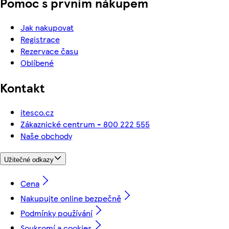
Pomoc s prvním nákupem
Jak nakupovat
Registrace
Rezervace času
Oblíbené
Kontakt
itesco.cz
Zákaznické centrum - 800 222 555
Naše obchody
Užitečné odkazy
Cena
Nakupujte online bezpečně
Podmínky používání
Soukromí a cookies