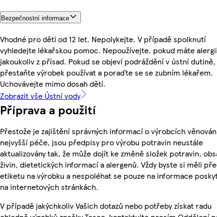
Bezpečnostní informace
Vhodné pro děti od 12 let. Nepolykejte. V případě spolknutí
vyhledejte lékařskou pomoc. Nepoužívejte, pokud máte alergi
jakoukoliv z přísad. Pokud se objeví podráždění v ústní dutině,
přestaňte výrobek používat a poraďte se se zubním lékařem.
Uchovávejte mimo dosah dětí.
Zobrazit vše Ústní vody
Příprava a použití
Přestože je zajištění správných informací o výrobcích věnován
nejvyšší péče, jsou předpisy pro výrobu potravin neustále
aktualizovány tak, že může dojít ke změně složek potravin, ob
živin, dietetických informací a alergenů. Vždy byste si měli pře
etiketu na výrobku a nespoléhat se pouze na informace posky
na internetových stránkách.
V případě jakýchkoliv Vašich dotazů nebo potřeby získat radu
ohledně výrobků značky Tesco, kontaktujte prosím Oddělení p