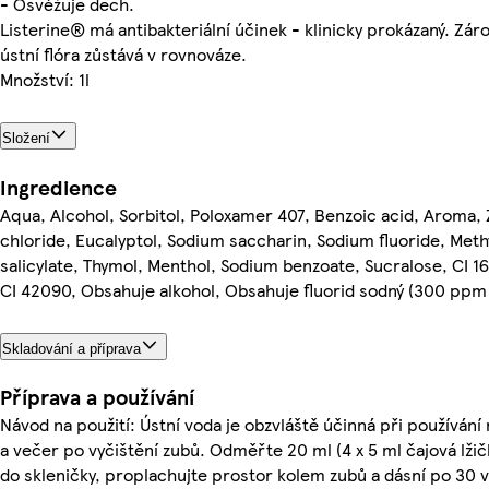
- Osvěžuje dech.
Listerine® má antibakteriální účinek - klinicky prokázaný. Zár
ústní flóra zůstává v rovnováze.
Množství: 1l
Složení
Ingredience
Aqua, Alcohol, Sorbitol, Poloxamer 407, Benzoic acid, Aroma, 
chloride, Eucalyptol, Sodium saccharin, Sodium fluoride, Meth
salicylate, Thymol, Menthol, Sodium benzoate, Sucralose, CI 1
CI 42090, Obsahuje alkohol, Obsahuje fluorid sodný (300 ppm 
Skladování a příprava
Příprava a používání
Návod na použití: Ústní voda je obzvláště účinná při používání
a večer po vyčištění zubů. Odměřte 20 ml (4 x 5 ml čajová lžič
do skleničky, proplachujte prostor kolem zubů a dásní po 30 v