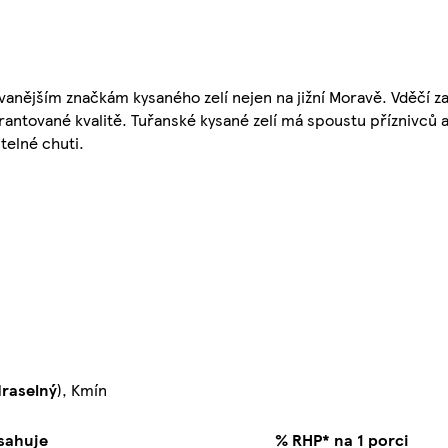
ávanějším značkám kysaného zelí nejen na jižní Moravě. Vděčí 
arantované kvalitě. Tuřanské kysané zelí má spoustu příznivců 
telné chuti.
draselný
), Kmín
sahuje
% RHP* na 1 porci