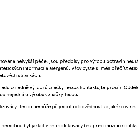
nována nejvyšší péče, jsou předpisy pro výrobu potravin neust
etetických informací a alergenů. Vždy byste si měli přečíst eti
etových stránkách.
 radu ohledně výrobků značky Tesco, kontaktujte prosím Odděl
se nejedná o výrobek značky Tesco.
ualizovány, Tesco nemůže přijmout odpovědnost za jakékoliv ne
a nemohou být jakkoliv reprodukovány bez předchozího souhla