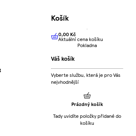
Košík
0,00 Kč
Aktuální cena košíku
0,00 Kč
Aktuální cena košíku
Pokladna
Váš košík
g
Vyberte službu, která je pro Vás
nejvhodnější
Prázdný košík
Tady uvidíte položky přidané do
košíku