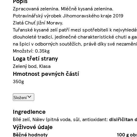
Popis
Zpracovaná zelenina. Mléčně kysaná zelenina.
Potravinářský výrobek Jihomoravského kraje 2019
Zlatá Chuť jižní Moravy.
Tuřanské kysané zelí patří mezi spotřebiteli k nejvyhled
dlouholeté tradici, jedinečné charakteristické chuti a g
na špici v odborných soutěžích, právě díky své nezaměni
Množství: 0.35kg
Loga třetí strany
Zelený bod, Klasa
Hmotnost pevných částí
350g
Složení
Ingredience
Bílé zelí, Nálev (pitná voda, sůl, antioxidant:
disiřičitan 
Výživové údaje
Běžné hodnoty
100 g ob