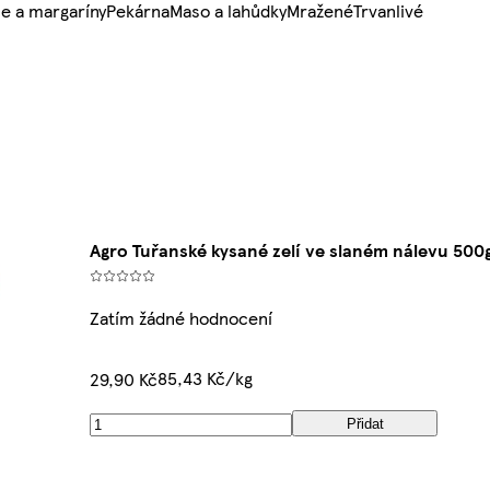
e a margaríny
Pekárna
Maso a lahůdky
Mražené
Trvanlivé
Agro Tuřanské kysané zelí ve slaném nálevu 500
Zatím žádné hodnocení
85,43 Kč/kg
29,90 Kč
Přidat