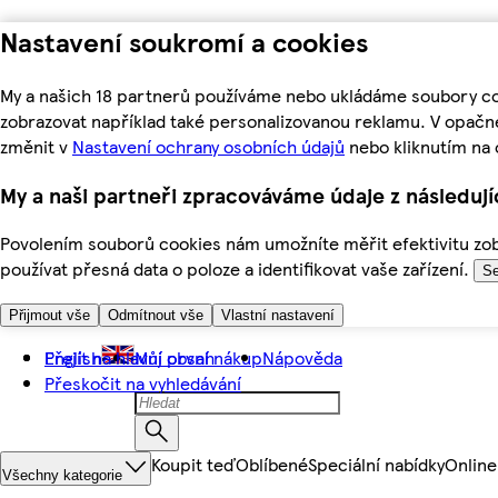
Nastavení soukromí a cookies
My a našich 18 partnerů používáme nebo ukládáme soubory coo
zobrazovat například také personalizovanou reklamu. V opačn
změnit v
Nastavení ochrany osobních údajů
nebo kliknutím na 
My a naši partneři zpracováváme údaje z následuj
Povolením souborů cookies nám umožníte měřit efektivitu zobr
používat přesná data o poloze a identifikovat vaše zařízení.
Se
Přijmout vše
Odmítnout vše
Vlastní nastavení
Přejít na hlavní obsah
English
Můj první nákup
Nápověda
Přeskočit na vyhledávání
Koupit teď
Oblíbené
Speciální nabídky
Online
Všechny kategorie