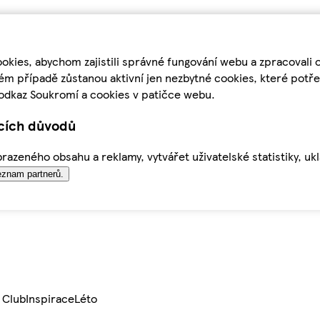
kies, abychom zajistili správné fungování webu a zpracovali 
ém případě zůstanou aktivní jen nezbytné cookies, které pot
odkaz Soukromí a cookies v patičce webu.
ících důvodů
azeného obsahu a reklamy, vytvářet uživatelské statistiky, uk
znam partnerů.
 Club
Inspirace
Léto