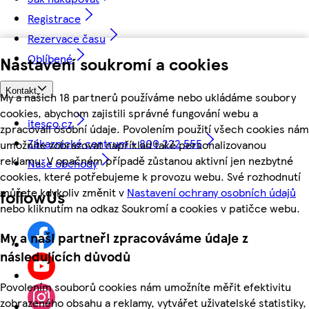
Registrace
Rezervace času
Oblíbené
Nastavení soukromí a cookies
Kontakt
My a našich 18 partnerů používáme nebo ukládáme soubory
cookies, abychom zajistili správné fungování webu a
itesco.cz
zpracovali osobní údaje. Povolením použití všech cookies nám
Zákaznické centrum - 800 222 555
umožníte zobrazovat například také personalizovanou
reklamu. V opačném případě zůstanou aktivní jen nezbytné
Naše obchody
cookies, které potřebujeme k provozu webu. Své rozhodnutí
můžete kdykoliv změnit v
Nastavení ochrany osobních údajů
followUs
nebo kliknutím na odkaz Soukromí a cookies v patičce webu.
My a naši partneři zpracováváme údaje z
následujících důvodů
Povolením souborů cookies nám umožníte měřit efektivitu
zobrazeného obsahu a reklamy, vytvářet uživatelské statistiky,