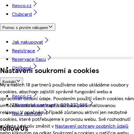
itesco.cz
Clubcard
Pomoc s prvním nákupem
Jak nakupovat
Registrace
Rezervace času
Oblíbené
Nastavení soukromí a cookies
Kontakt
My a našich 18 partnerů používáme nebo ukládáme soubory
cookies, abychom zajistili správné fungování webu a
itesco.cz
zpracovali osobní údaje. Povolením použití všech cookies nám
Zákaznické centrum - 800 222 555
umožníte zobrazovat například také personalizovanou
reklamu. V opačném případě zůstanou aktivní jen nezbytné
Naše obchody
cookies, které potřebujeme k provozu webu. Své rozhodnutí
můžete kdykoliv změnit v
Nastavení ochrany osobních údajů
followUs
nebo kliknutím na odkaz Soukromí a cookies v patičce webu.