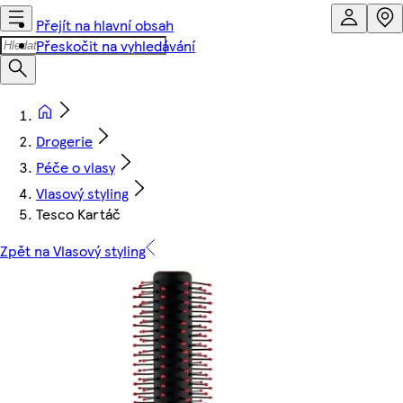
Přejít na hlavní obsah
Přeskočit na vyhledávání
Drogerie
Péče o vlasy
Vlasový styling
Tesco Kartáč
Zpět na Vlasový styling