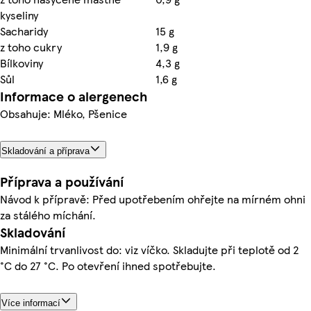
kyseliny
Sacharidy
15 g
z toho cukry
1,9 g
Bílkoviny
4,3 g
Sůl
1,6 g
Informace o alergenech
Obsahuje: Mléko, Pšenice
Skladování a příprava
Příprava a používání
Návod k přípravě: Před upotřebením ohřejte na mírném ohni
za stálého míchání.
Skladování
Minimální trvanlivost do: viz víčko. Skladujte při teplotě od 2
°C do 27 °C. Po otevření ihned spotřebujte.
Více informací