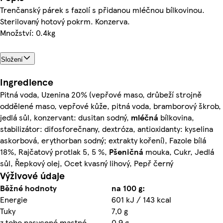
Trenčanský párek s fazolí s přidanou mléčnou bílkovinou.
Sterilovaný hotový pokrm. Konzerva.
Množství: 0.4kg
Složení
Ingredience
Pitná voda, Uzenina 20% (vepřové maso, drůbeží strojně
oddělené maso, vepřové kůže, pitná voda, bramborový škrob,
jedlá sůl, konzervant: dusitan sodný,
mléčná
bílkovina,
stabilizátor: difosforečnany, dextróza, antioxidanty: kyselina
askorbová, erythorban sodný; extrakty koření), Fazole bílá
18%, Rajčatový protlak 5, 5 %,
Pšeničná
mouka, Cukr, Jedlá
sůl, Řepkový olej, Ocet kvasný lihový, Pepř černý
Výživové údaje
Běžné hodnoty
na 100 g:
Energie
601 kJ / 143 kcal
Tuky
7,0 g
z toho nasycené mastné
0,9 g