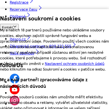
Registrace
Rezervace času
Oblíbené
Nastavení soukromí a cookies
Kontakt
My a našich 18 partnerů používáme nebo ukládáme soubory
cookies, abychom zajistili správné fungování webu a
itesco.cz
zpracovali osobní údaje. Povolením použití všech cookies nám
Zákaznické centrum - 800 222 555
umožníte zobrazovat například také personalizovanou
reklamu. V opačném případě zůstanou aktivní jen nezbytné
Naše obchody
cookies, které potřebujeme k provozu webu. Své rozhodnutí
můžete kdykoliv změnit v
Nastavení ochrany osobních údajů
followUs
nebo kliknutím na odkaz Soukromí a cookies v patičce webu.
My a naši partneři zpracováváme údaje z
následujících důvodů
Povolením souborů cookies nám umožníte měřit efektivitu
zobrazeného obsahu a reklamy, vytvářet uživatelské statistiky,
ukládat nebo přistupovat k informacím ve vašem zařízení,