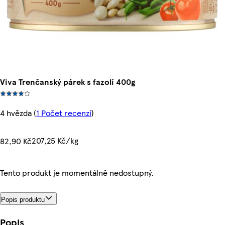
Viva Trenčanský párek s fazolí 400g
4 hvězda
(
1 Počet recenzí
)
207,25 Kč/kg
82,90 Kč
Tento produkt je momentálně nedostupný.
Popis produktu
Popis