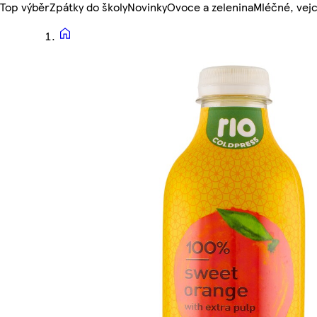
Top výběr
Zpátky do školy
Novinky
Ovoce a zelenina
Mléčné, vejc