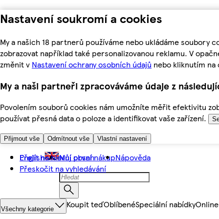
Nastavení soukromí a cookies
My a našich 18 partnerů používáme nebo ukládáme soubory coo
zobrazovat například také personalizovanou reklamu. V opačn
změnit v
Nastavení ochrany osobních údajů
nebo kliknutím na 
My a naši partneři zpracováváme údaje z následuj
Povolením souborů cookies nám umožníte měřit efektivitu zobr
používat přesná data o poloze a identifikovat vaše zařízení.
Se
Přijmout vše
Odmítnout vše
Vlastní nastavení
Přejít na hlavní obsah
English
Můj první nákup
Nápověda
Přeskočit na vyhledávání
Koupit teď
Oblíbené
Speciální nabídky
Online
Všechny kategorie