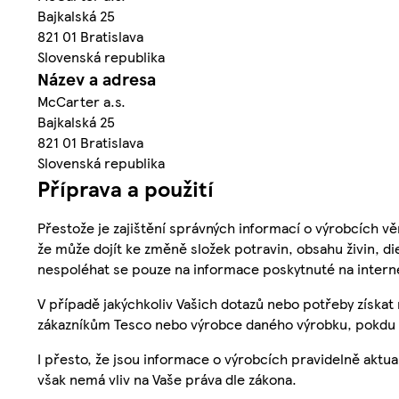
Bajkalská 25
821 01 Bratislava
Slovenská republika
Název a adresa
McCarter a.s.
Bajkalská 25
821 01 Bratislava
Slovenská republika
Příprava a použití
Přestože je zajištění správných informací o výrobcích vě
že může dojít ke změně složek potravin, obsahu živin, di
nespoléhat se pouze na informace poskytnuté na intern
V případě jakýchkoliv Vašich dotazů nebo potřeby získat
zákazníkům Tesco nebo výrobce daného výrobku, pokdu 
I přesto, že jsou informace o výrobcích pravidelně akt
však nemá vliv na Vaše práva dle zákona.