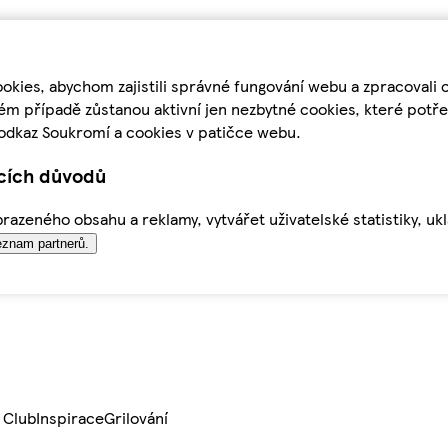
kies, abychom zajistili správné fungování webu a zpracovali 
ém případě zůstanou aktivní jen nezbytné cookies, které pot
odkaz Soukromí a cookies v patičce webu.
ících důvodů
azeného obsahu a reklamy, vytvářet uživatelské statistiky, uk
znam partnerů.
 Club
Inspirace
Grilování