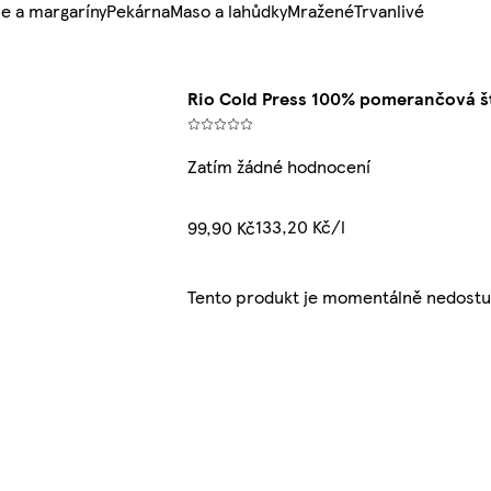
e a margaríny
Pekárna
Maso a lahůdky
Mražené
Trvanlivé
Rio Cold Press 100% pomerančová š
Zatím žádné hodnocení
133,20 Kč/l
99,90 Kč
Tento produkt je momentálně nedostu