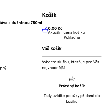
Košík
ťáva s dužninou 750ml
0,00 Kč
Aktuální cena košíku
0,00 Kč
Aktuální cena košíku
Pokladna
Váš košík
Vyberte službu, která je pro Vás
nejvhodnější
pný.
Prázdný košík
Tady uvidíte položky přidané do
košíku