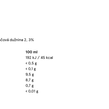
nčová dužnina 2, 3%
100 ml
192 kJ / 45 kcal
< 0,5 g
< 0,1 g
9,5 g
8,7 g
0,7 g
< 0,01 g