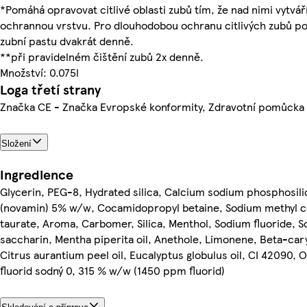
*Pomáhá opravovat citlivé oblasti zubů tím, že nad nimi vytvář
ochrannou vrstvu. Pro dlouhodobou ochranu citlivých zubů po
zubní pastu dvakrát denně.
**při pravidelném čištění zubů 2x denně.
Množství: 0.075l
Loga třetí strany
Značka CE - Značka Evropské konformity, Zdravotní pomůcka
Složení
Ingredience
Glycerin, PEG-8, Hydrated silica, Calcium sodium phosphosili
(novamin) 5% w/w, Cocamidopropyl betaine, Sodium methyl c
taurate, Aroma, Carbomer, Silica, Menthol, Sodium fluoride, 
saccharin, Mentha piperita oil, Anethole, Limonene, Beta-car
Citrus aurantium peel oil, Eucalyptus globulus oil, CI 42090, 
fluorid sodný 0, 315 % w/w (1450 ppm fluorid)