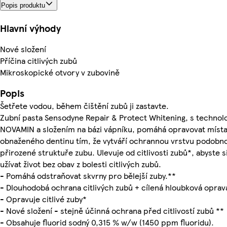
Popis produktu
Hlavní výhody
Nové složení
Příčina citlivých zubů
Mikroskopické otvory v zubovině
Popis
Šetřete vodou, během čištění zubů ji zastavte.
Zubní pasta Sensodyne Repair & Protect Whitening, s technolo
NOVAMIN a složením na bázi vápníku, pomáhá opravovat míst
obnaženého dentinu tím, že vytváří ochrannou vrstvu podobn
přirozené struktuře zubu. Ulevuje od citlivosti zubů*, abyste s
užívat život bez obav z bolesti citlivých zubů.
- Pomáhá odstraňovat skvrny pro bělejší zuby.**
- Dlouhodobá ochrana citlivých zubů + cílená hloubková oprav
- Opravuje citlivé zuby*
- Nové složení - stejně účinná ochrana před citlivostí zubů **
- Obsahuje fluorid sodný 0,315 % w/w (1450 ppm fluoridu).