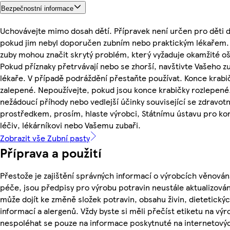
Bezpečnostní informace
Uchovávejte mimo dosah dětí. Přípravek není určen pro děti do
pokud jim nebyl doporučen zubním nebo praktickým lékařem. 
zuby mohou značit skrytý problém, který vyžaduje okamžité oš
Pokud příznaky přetrvávají nebo se zhorší, navštivte Vašeho z
lékaře. V případě podráždění přestaňte používat. Konce krabi
zalepené. Nepoužívejte, pokud jsou konce krabičky rozlepené.
nežádoucí příhody nebo vedlejší účinky související se zdravot
prostředkem, prosím, hlaste výrobci, Státnímu ústavu pro ko
léčiv, lékárníkovi nebo Vašemu zubaři.
Zobrazit vše Zubní pasty
Příprava a použití
Přestože je zajištění správných informací o výrobcích věnován
péče, jsou předpisy pro výrobu potravin neustále aktualizován
může dojít ke změně složek potravin, obsahu živin, dietetický
informací a alergenů. Vždy byste si měli přečíst etiketu na výr
nespoléhat se pouze na informace poskytnuté na internetový