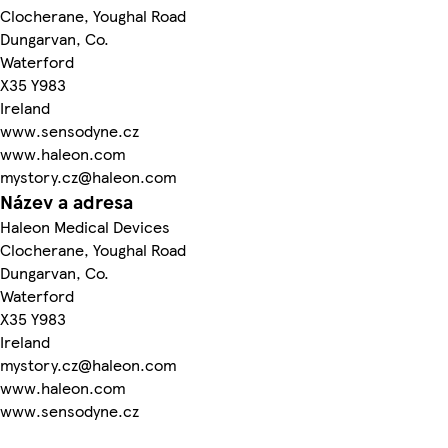
Clocherane, Youghal Road
Dungarvan, Co.
Waterford
X35 Y983
Ireland
www.sensodyne.cz
www.haleon.com
mystory.cz@haleon.com
Název a adresa
Haleon Medical Devices
Clocherane, Youghal Road
Dungarvan, Co.
Waterford
X35 Y983
Ireland
mystory.cz@haleon.com
www.haleon.com
www.sensodyne.cz