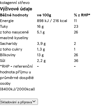
kolagenní střevo
Výživové údaje
Běžné hodnoty
ve 100g
% z RHP*
Energie
898 kJ / 216 kcal
11
Tuky
16 g
23
z toho nasycené
5,1 g
26
mastné kyseliny
Sacharidy
3,9 g
2
z toho cukry
1,3 g
1
Bílkoviny
13 g
26
Sůl
2,2 g
36
*RHP - referenční
-
-
hodnota příjmu u
průměrné dospělé
osoby
(8400kJ/2000kcal)
Skladování a příprava