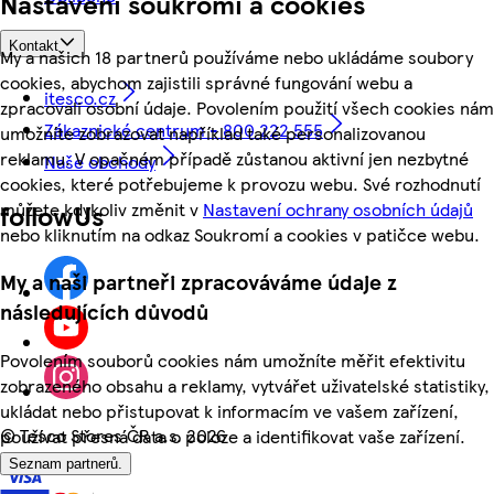
Nastavení soukromí a cookies
Kontakt
My a našich 18 partnerů používáme nebo ukládáme soubory
cookies, abychom zajistili správné fungování webu a
itesco.cz
zpracovali osobní údaje. Povolením použití všech cookies nám
Zákaznické centrum - 800 222 555
umožníte zobrazovat například také personalizovanou
reklamu. V opačném případě zůstanou aktivní jen nezbytné
Naše obchody
cookies, které potřebujeme k provozu webu. Své rozhodnutí
můžete kdykoliv změnit v
Nastavení ochrany osobních údajů
followUs
nebo kliknutím na odkaz Soukromí a cookies v patičce webu.
My a naši partneři zpracováváme údaje z
následujících důvodů
Povolením souborů cookies nám umožníte měřit efektivitu
zobrazeného obsahu a reklamy, vytvářet uživatelské statistiky,
ukládat nebo přistupovat k informacím ve vašem zařízení,
©
Tesco Stores ČR a.s. 2026
používat přesná data o poloze a identifikovat vaše zařízení.
Seznam partnerů.