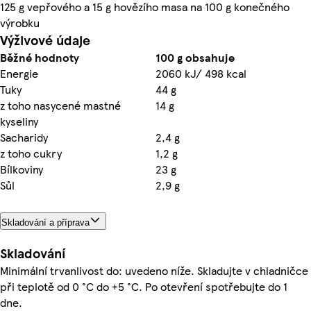
125 g vepřového a 15 g hovězího masa na 100 g konečného
výrobku
Výživové údaje
Běžné hodnoty
100 g obsahuje
Energie
2060 kJ/ 498 kcal
Tuky
44 g
z toho nasycené mastné
14 g
kyseliny
Sacharidy
2,4 g
z toho cukry
1,2 g
Bílkoviny
23 g
Sůl
2,9 g
Skladování a příprava
Skladování
Minimální trvanlivost do: uvedeno níže. Skladujte v chladničce
při teplotě od 0 °C do +5 °C. Po otevření spotřebujte do 1
dne.