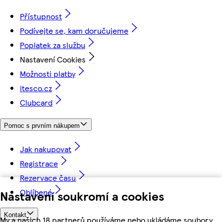
Přístupnost
Podívejte se, kam doručujeme
Poplatek za službu
Nastavení Cookies
Možnosti platby
itesco.cz
Clubcard
Pomoc s prvním nákupem
Jak nakupovat
Registrace
Rezervace času
Oblíbené
Nastavení soukromí a cookies
Kontakt
My a našich 18 partnerů používáme nebo ukládáme soubory