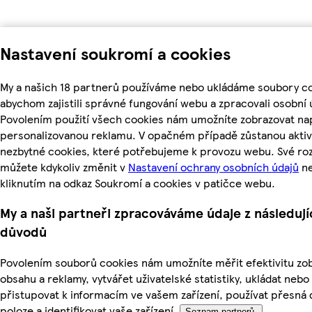
Nastavení soukromí a cookies
My a našich 18 partnerů používáme nebo ukládáme soubory co
abychom zajistili správné fungování webu a zpracovali osobní 
Povolením použití všech cookies nám umožníte zobrazovat nap
personalizovanou reklamu. V opačném případě zůstanou aktiv
nezbytné cookies, které potřebujeme k provozu webu. Své ro
můžete kdykoliv změnit v
Nastavení ochrany osobních údajů
n
kliknutím na odkaz Soukromí a cookies v patičce webu.
My a naši partneři zpracováváme údaje z následují
důvodů
Povolením souborů cookies nám umožníte měřit efektivitu z
obsahu a reklamy, vytvářet uživatelské statistiky, ukládat nebo
přistupovat k informacím ve vašem zařízení, používat přesná 
poloze a identifikovat vaše zařízení.
Seznam partnerů.