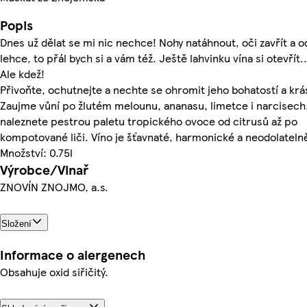
Popis
Dnes už dělat se mi nic nechce! Nohy natáhnout, oči zavřít a 
lehce, to přál bych si a vám též. Ještě lahvinku vína si otevřít.
Ale kdež!
Přivoňte, ochutnejte a nechte se ohromit jeho bohatostí a krá
Zaujme vůní po žlutém melounu, ananasu, limetce i narcisech.
naleznete pestrou paletu tropického ovoce od citrusů až po
kompotované liči. Víno je šťavnaté, harmonické a neodolateln
Množství: 0.75l
Výrobce/Vinař
ZNOVÍN ZNOJMO, a.s.
Složení
Informace o alergenech
Obsahuje oxid siřičitý.