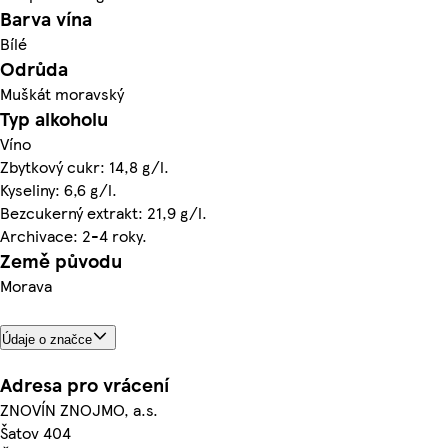
Barva vína
Bílé
Odrůda
Muškát moravský
Typ alkoholu
Víno
Zbytkový cukr: 14,8 g/l.
Kyseliny: 6,6 g/l.
Bezcukerný extrakt: 21,9 g/l.
Archivace: 2-4 roky.
Země původu
Morava
Údaje o značce
Adresa pro vrácení
ZNOVÍN ZNOJMO, a.s.
Šatov 404