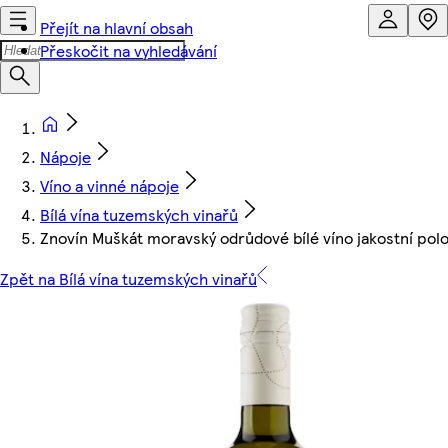
Přejít na hlavní obsah
Přeskočit na vyhledávání
Nápoje
Víno a vinné nápoje
Bílá vína tuzemských vinařů
Znovín Muškát moravský odrůdové bílé víno jakostní pol
Zpět na Bílá vína tuzemských vinařů